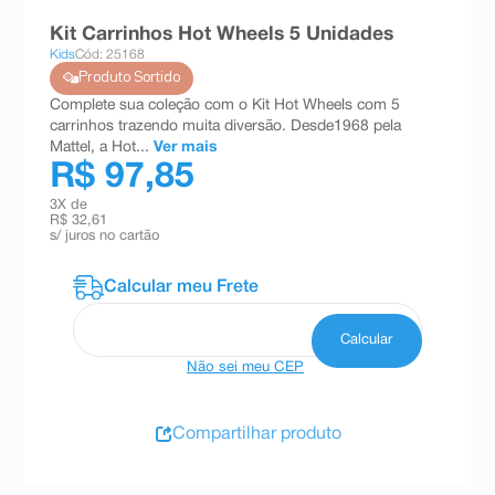
8
º
teste gravidez
Kit Carrinhos Hot Wheels 5 Unidades
Kids
Cód: 25168
9
º
esmalte
Produto Sortido
10
º
absorvente
Complete sua coleção com o Kit Hot Wheels com 5
carrinhos trazendo muita diversão. Desde1968 pela
Mattel, a Hot...
Ver mais
R$ 97,85
3
X de
R$ 32,61
s/ juros no cartão
Não sei meu CEP
Compartilhar produto