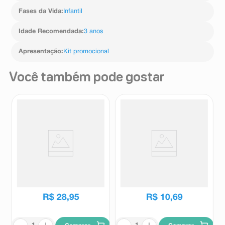
Fases da Vida
:
Infantil
Idade Recomendada
:
3 anos
Apresentação
:
Kit promocional
Você também pode gostar
Robô Carro Transformável
Carrinho City Car 1 Unidade
Deformation Mech Heroes
Return 1 Unidade
Rodopio
Kids
R$
28
,
95
R$
10
,
69