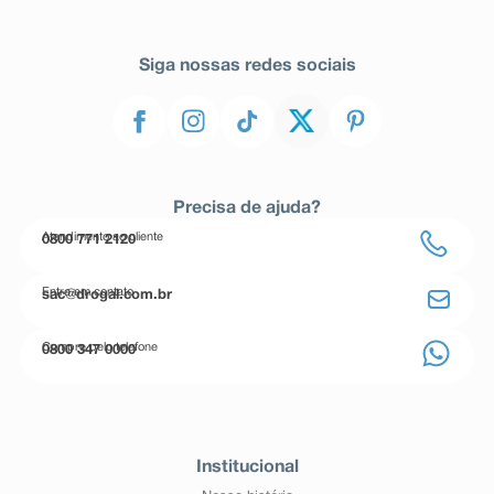
Siga nossas redes sociais
Precisa de ajuda?
Atendimento ao cliente
0800 771 2120
Entre em contato
sac@drogal.com.br
Compre pelo telefone
0800 347 0000
Institucional