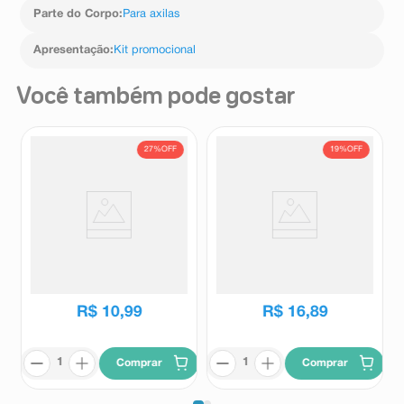
Parte do Corpo
:
Para axilas
Apresentação
:
Kit promocional
Você também pode gostar
27%
OFF
19%
OFF
Desodorante Antitranspirante
Desodorante Antitranspirante
Aerossol Masculino Adidas 6
Aerosol Dove Go Fresh Amora
In 1 150ml
e Flor de Lótus 150ml
Adidas
Dove
R$
14
,
99
R$
20
,
89
R$
10
,
99
R$
16
,
89
Comprar
Comprar