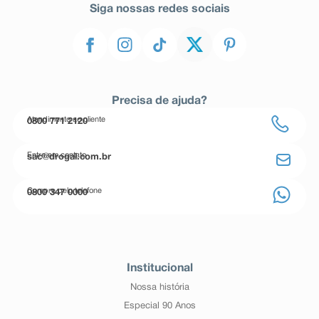
Siga nossas redes sociais
Precisa de ajuda?
Atendimento ao cliente
0800 771 2120
Entre em contato
sac@drogal.com.br
Compre pelo telefone
0800 347 0000
Institucional
Nossa história
Especial 90 Anos