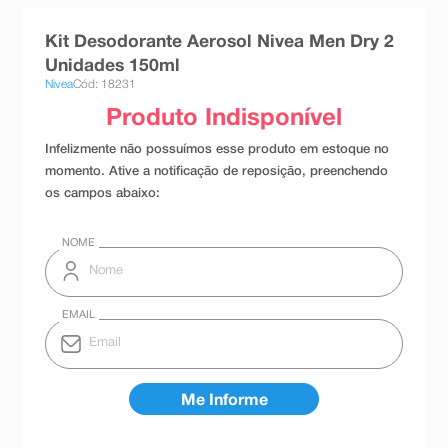
8
º
teste gravidez
Kit Desodorante Aerosol Nivea Men Dry 2
9
º
absorvente
Unidades 150ml
Nivea
Cód: 18231
10
º
shampoo