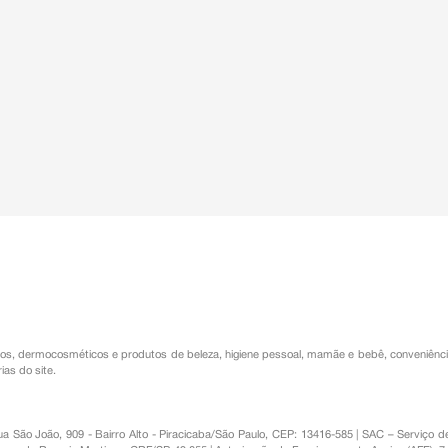
os
,
dermocosméticos e produtos de beleza
,
higiene pessoal
,
mamãe e bebê
,
conveniênc
ias do site.
Rua São João, 909 - Bairro Alto - Piracicaba/São Paulo, CEP: 13416-585 | SAC – Serviç