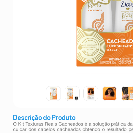
9
º
esmalte
10
º
absorvente
Descrição do Produto
O Kit Texturas Reais Cacheados é a solução prática d
cuidar dos cabelos cacheados obtendo o resultado p