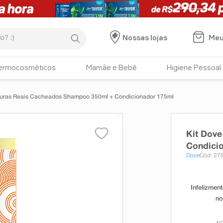
:)
Meu
Nossas lojas
ermocosméticos
Mamãe e Bebê
Higiene Pessoal
turas Reais Cacheados Shampoo 350ml + Condicionador 175ml
Kit Dov
Condici
Dove
Cód: 27