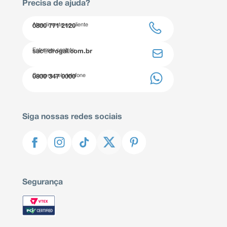
Precisa de ajuda?
Atendimento ao cliente
0800 771 2120
Entre em contato
sac@drogal.com.br
Compre pelo telefone
0800 347 0000
Siga nossas redes sociais
Segurança