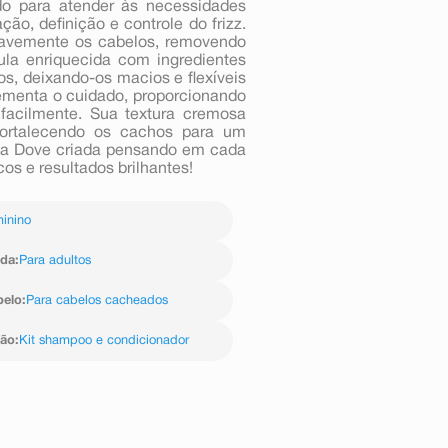
ido para atender às necessidades
ão, definição e controle do frizz.
avemente os cabelos, removendo
ula enriquecida com ingredientes
os, deixando-os macios e flexíveis
ementa o cuidado, proporcionando
facilmente. Sua textura cremosa
 fortalecendo os cachos para um
a da Dove criada pensando em cada
os e resultados brilhantes!
inino
ida
:
Para adultos
belo
:
Para cabelos cacheados
ção
:
Kit shampoo e condicionador