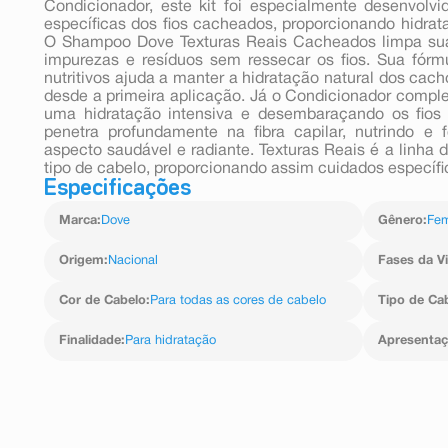
Condicionador, este kit foi especialmente desenvolv
específicas dos fios cacheados, proporcionando hidrataç
O Shampoo Dove Texturas Reais Cacheados limpa su
impurezas e resíduos sem ressecar os fios. Sua fórm
nutritivos ajuda a manter a hidratação natural dos cach
desde a primeira aplicação. Já o Condicionador compl
uma hidratação intensiva e desembaraçando os fios 
penetra profundamente na fibra capilar, nutrindo e
aspecto saudável e radiante. Texturas Reais é a linh
tipo de cabelo, proporcionando assim cuidados específic
Especificações
Marca
:
Dove
Gênero
:
Fem
Origem
:
Nacional
Fases da V
Cor de Cabelo
:
Para todas as cores de cabelo
Tipo de Ca
Finalidade
:
Para hidratação
Apresenta