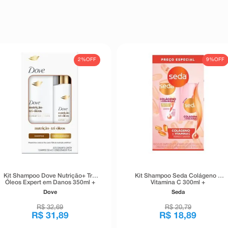
2%
OFF
9%
OFF
Kit Shampoo Dove Nutrição+ Tri-
Kit Shampoo Seda Colágeno +
Óleos Expert em Danos 350ml +
Vitamina C 300ml +
Condicionador Dove Nutrição+
Condicionador Seda Colágeno +
Dove
Seda
Tri-Óleos Expert em Danos 175ml
Vitamina C 190ml
R$
32
,
69
R$
20
,
79
R$
31
,
89
R$
18
,
89