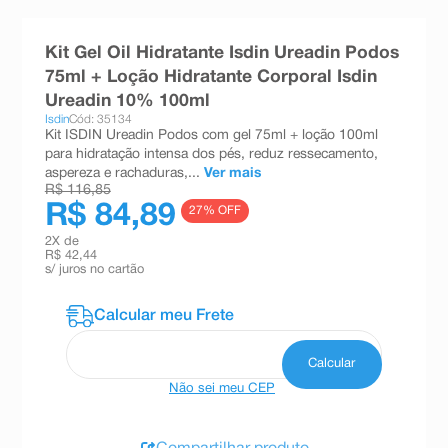
8
º
absorvente
Kit Gel Oil Hidratante Isdin Ureadin Podos
9
º
teste gravidez
75ml + Loção Hidratante Corporal Isdin
10
º
esmalte
Ureadin 10% 100ml
Isdin
Cód: 35134
Kit ISDIN Ureadin Podos com gel 75ml + loção 100ml
para hidratação intensa dos pés, reduz ressecamento,
aspereza e rachaduras,...
Ver mais
R$ 116,85
R$ 84,89
27
% OFF
2
X de
R$ 42,44
s/ juros no cartão
Não sei meu CEP