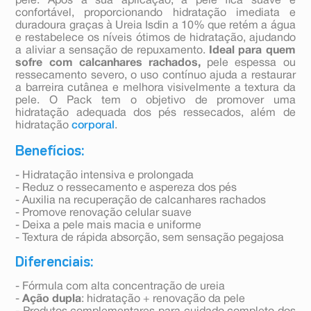
pele. Após a sua aplicação, a pele fica suave e
confortável, proporcionando hidratação imediata e
duradoura graças à Ureia Isdin a 10% que retém a água
e restabelece os níveis ótimos de hidratação, ajudando
a aliviar a sensação de repuxamento.
Ideal para quem
sofre com calcanhares rachados,
pele espessa ou
ressecamento severo, o uso contínuo ajuda a restaurar
a barreira cutânea e melhora visivelmente a textura da
pele. O Pack tem o objetivo de promover uma
hidratação adequada dos pés ressecados, além de
hidratação
corporal
.
Benefícios:
- Hidratação intensiva e prolongada
- Reduz o ressecamento e aspereza dos pés
- Auxilia na recuperação de calcanhares rachados
- Promove renovação celular suave
- Deixa a pele mais macia e uniforme
- Textura de rápida absorção, sem sensação pegajosa
Diferenciais:
- Fórmula com alta concentração de ureia
-
Ação dupla
: hidratação + renovação da pele