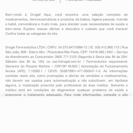
Bem-vindo à Drogal! Aqui, você encontra uma seleção completa de
medicamentos
,
dermocosméticos e produtos de beleza
,
higiene pessoal
,
mamãe
e bebê
,
conveniência
e muito mais, para atender suas necessidades de saúde e
bem-estar. Explore nossas ofertas e descubra o cuidado que você merece!
Confira todas as categorias do site.
Drogal Farmacêutica LTDA | CNPJ: 54.375.647/0066-72 | IE: 535.412.860.113 | Rua
São João, 909 - Bairro Alto - Piracicaba/São Paulo, CEP: 13416-585 | SAC – Serviço
de Atendimento ao Consumidor: 0800 771 2120 (Segunda à Sexta das 8h às 20h/
Sábado das 8h às 15h) ou
sac@drogal.com.br
/ Farmacêutica responsável:
Giovanna do Rosario Martins – CRF/SP 49.855 | Autorização de Funcionamento
Anvisa (AFE): 7.15583.1 / CEVS: 353870901-477-000047-1-5. As informações
contidas neste site, como promoções e ofertas de remédios e medicamentos,
não devem ser usadas para automedicação e não substituem, em hipótese
alguma, a medicação prescrita pelo profissional da área médica. Somente o
médico está em condições de diagnosticar qualquer problema de saúde e
prescrever o tratamento adequado. Para mais informações, consulte o site
Anvisa. As fotos contidas em nosso site são meramente ilustrativas. Promoções e
preços são válidos apenas para compras on-line, caso haja disponibilidade e
R$ 116,85
estão sujeitos a alterações no decorrer do dia. Todos os direitos reservados.
-
+
R$ 84,89
Comprar
Em
2
x
R$ 42,44
Powered by