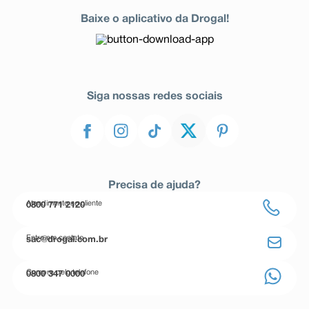
Baixe o aplicativo da Drogal!
Siga nossas redes sociais
Precisa de ajuda?
Atendimento ao cliente
0800 771 2120
Entre em contato
sac@drogal.com.br
Compre pelo telefone
0800 347 0000