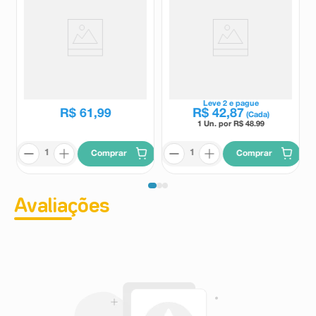
Hidratante Nutritivo Johnson's
Loção Hidratante Corporal
Baby Derma Protect 200ml
Principia LH-02 500ml
Johnson's Baby
Principia
R$
86
,
75
Leve
2
e pague
R$
61
,
99
R$
42
,
87
(Cada)
1 Un. por R$
48.99
Comprar
Comprar
Avaliações