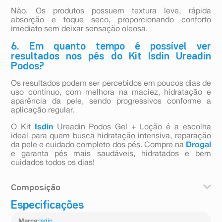
Não. Os produtos possuem textura leve, rápida
absorção e toque seco, proporcionando conforto
imediato sem deixar sensação oleosa.
6. Em quanto tempo é possível ver
resultados nos pés do Kit Isdin Ureadin
Podos?
Os resultados podem ser percebidos em poucos dias de
uso contínuo, com melhora na maciez, hidratação e
aparência da pele, sendo progressivos conforme a
aplicação regular.
O Kit
Isdin
Ureadin Podos Gel + Loção é a escolha
ideal para quem busca hidratação intensiva, reparação
da pele e cuidado completo dos pés. Compre na
Drogal
e garanta pés mais saudáveis, hidratados e bem
cuidados todos os dias!
Composição
Especificações
- Ureadin Podos: Aqua (Water), Urea, Glycerin, Lactic
Acid, Isononyl Isononanoate, Panthenol, Sodium
Marca
:
Isdin