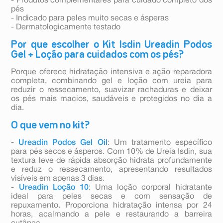
- Produtos complementares para cuidado completo dos
pés
- Indicado para peles muito secas e ásperas
- Dermatologicamente testado
Por que escolher o Kit Isdin Ureadin Podos
Gel + Loção para cuidados com os pés?
Porque oferece hidratação intensiva e ação reparadora
completa, combinando gel e loção com ureia para
reduzir o ressecamento, suavizar rachaduras e deixar
os pés mais macios, saudáveis e protegidos no dia a
dia.
O que vem no kit?
-
Ureadin Podos Gel Oil
: Um tratamento específico
para pés secos e ásperos. Com 10% de Ureia Isdin, sua
textura leve de rápida absorção hidrata profundamente
e reduz o ressecamento, apresentando resultados
visíveis em apenas 3 dias.
-
Ureadin Loção 10
: Uma loção corporal hidratante
ideal para peles secas e com sensação de
repuxamento. Proporciona hidratação intensa por 24
horas, acalmando a pele e restaurando a barreira