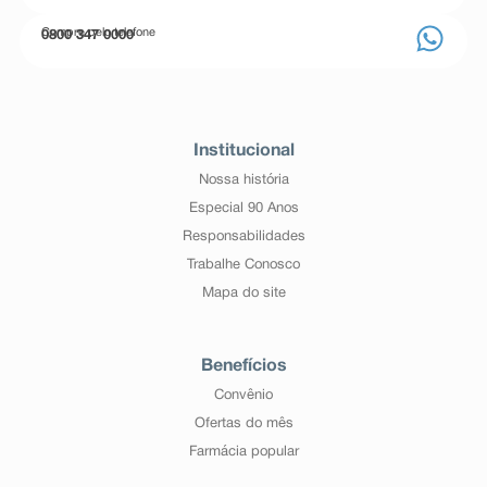
Compre pelo telefone
0800 347 0000
Institucional
Nossa história
Especial 90 Anos
Responsabilidades
Trabalhe Conosco
Mapa do site
Benefícios
Convênio
Ofertas do mês
Farmácia popular