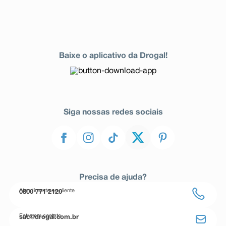
Baixe o aplicativo da Drogal!
Siga nossas redes sociais
Precisa de ajuda?
Atendimento ao cliente
0800 771 2120
Entre em contato
sac@drogal.com.br