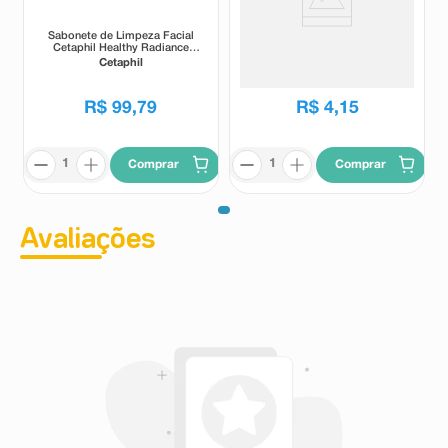
Sabonete de Limpeza Facial
Máscara Preta Limpeza Facial
Cetaphil Healthy Radiance
com Argila Preta Avenca
Antimanchas 100g
Removedora de Cravos 8g
Cetaphil
Avenca
R$
99
,
79
R$
4
,
15
Comprar
Comprar
Avaliações