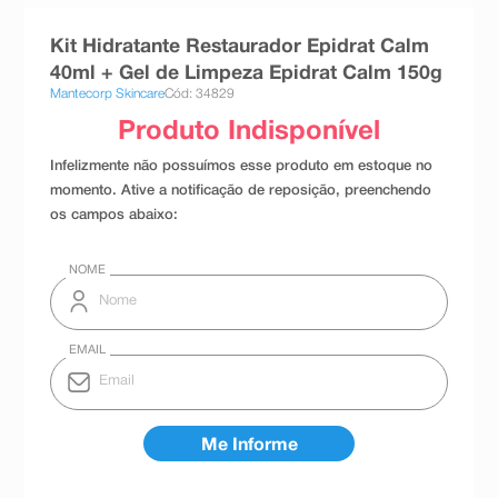
8
º
teste gravidez
Kit Hidratante Restaurador Epidrat Calm
9
º
absorvente
40ml + Gel de Limpeza Epidrat Calm 150g
Mantecorp Skincare
Cód: 34829
10
º
shampoo