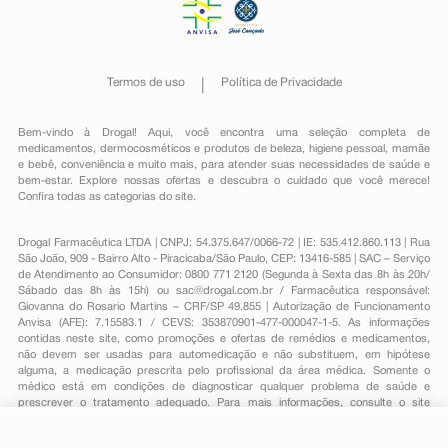
Termos de uso
Política de Privacidade
Bem-vindo à Drogal! Aqui, você encontra uma seleção completa de
medicamentos
,
dermocosméticos e produtos de beleza
,
higiene pessoal
,
mamãe
e bebê
,
conveniência
e muito mais, para atender suas necessidades de saúde e
bem-estar. Explore nossas ofertas e descubra o cuidado que você merece!
Confira todas as categorias do site.
Drogal Farmacêutica LTDA | CNPJ: 54.375.647/0066-72 | IE: 535.412.860.113 | Rua
São João, 909 - Bairro Alto - Piracicaba/São Paulo, CEP: 13416-585 | SAC – Serviço
de Atendimento ao Consumidor: 0800 771 2120 (Segunda à Sexta das 8h às 20h/
Sábado das 8h às 15h) ou
sac@drogal.com.br
/ Farmacêutica responsável:
Giovanna do Rosario Martins – CRF/SP 49.855 | Autorização de Funcionamento
Anvisa (AFE): 7.15583.1 / CEVS: 353870901-477-000047-1-5. As informações
contidas neste site, como promoções e ofertas de remédios e medicamentos,
não devem ser usadas para automedicação e não substituem, em hipótese
alguma, a medicação prescrita pelo profissional da área médica. Somente o
médico está em condições de diagnosticar qualquer problema de saúde e
prescrever o tratamento adequado. Para mais informações, consulte o site
Anvisa. As fotos contidas em nosso site são meramente ilustrativas. Promoções e
preços são válidos apenas para compras on-line, caso haja disponibilidade e