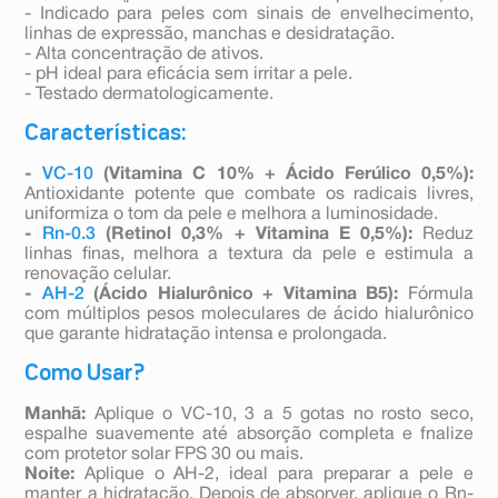
- Indicado para peles com sinais de envelhecimento,
linhas de expressão, manchas e desidratação.
- Alta concentração de ativos.
- pH ideal para eficácia sem irritar a pele.
- Testado dermatologicamente.
Características:
-
VC-10
(Vitamina C 10% + Ácido Ferúlico 0,5%):
Antioxidante potente que combate os radicais livres,
uniformiza o tom da pele e melhora a luminosidade.
-
Rn-0.3
(Retinol 0,3% + Vitamina E 0,5%):
Reduz
linhas finas, melhora a textura da pele e estimula a
renovação celular.
-
AH-2
(Ácido Hialurônico + Vitamina B5):
Fórmula
com múltiplos pesos moleculares de ácido hialurônico
que garante hidratação intensa e prolongada.
Como Usar?
Manhã:
Aplique o VC-10, 3 a 5 gotas no rosto seco,
espalhe suavemente até absorção completa e fnalize
com protetor solar FPS 30 ou mais.
Noite:
Aplique o AH-2, ideal para preparar a pele e
manter a hidratação. Depois de absorver, aplique o Rn-