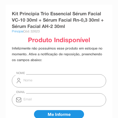
8
º
absorvente
Kit Principia Trio Essencial Sérum Facial
9
º
teste gravidez
VC-10 30ml + Sérum Facial Rn-0,3 30ml +
10
º
esmalte
Sérum Facial AH-2 30ml
Principia
Cód: 32623