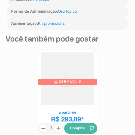
Forma de Administração
:
Uso tópico
Apresentação
:
Kit promocional
Você também pode gostar
DERMA
CLUB
Sérum Facial Vichy Liftactiv
Supreme H.A Epidermic Filler
30ml
Vichy Liftactiv
a partir de
R$ 293,89
*
Comprar