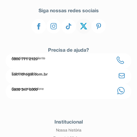
Siga nossas redes sociais
Precisa de ajuda?
Atendimento ao cliente
0800 771 2120
Entre em contato
sac@drogal.com.br
Compre pelo telefone
0800 347 0000
Institucional
Nossa história