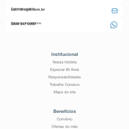
Entre em contato
sac@drogal.com.br
Compre pelo telefone
0800 347 0000
Institucional
Nossa história
Especial 90 Anos
Responsabilidades
Trabalhe Conosco
Mapa do site
Benefícios
Convênio
Ofertas do mês