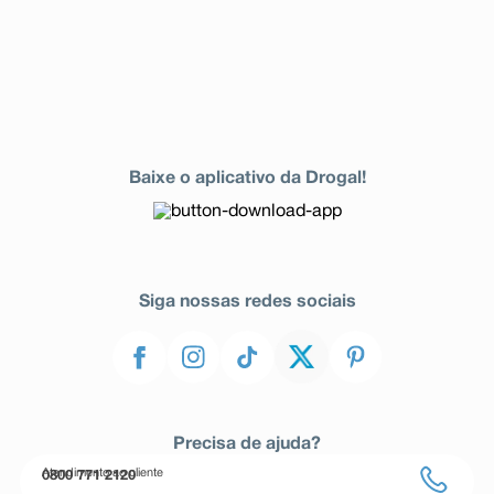
Baixe o aplicativo da Drogal!
Siga nossas redes sociais
Precisa de ajuda?
Atendimento ao cliente
0800 771 2120