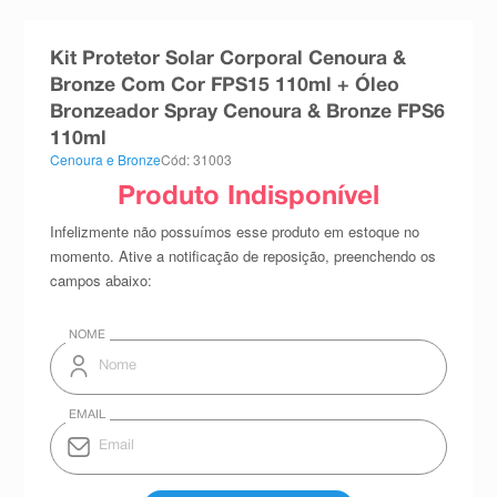
8
º
teste gravidez
Kit Protetor Solar Corporal Cenoura &
9
º
esmalte
Bronze Com Cor FPS15 110ml + Óleo
10
º
absorvente
Bronzeador Spray Cenoura & Bronze FPS6
110ml
Cenoura e Bronze
Cód: 31003