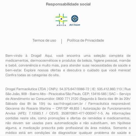
Responsabilidade social
Termos de uso
Política de Privacidade
Bem-vindo à Drogal! Aqui, você encontra uma seleção completa de
medicamentos
,
dermocosméticos e produtos de beleza
,
higiene pessoal
,
mamãe
e bebê
,
conveniência
e muito mais, para atender suas necessidades de saúde e
bem-estar. Explore nossas ofertas e descubra o cuidado que você merece!
Confira todas as categorias do site.
Drogal Farmacêutica LTDA | CNPJ: 54.375.647/0066-72 | IE: 535.412.860.113 | Rua
São João, 909 - Bairro Alto - Piracicaba/São Paulo, CEP: 13416-585 | SAC – Serviço
de Atendimento ao Consumidor: 0800 771 2120 (Segunda à Sexta das 8h às 20h/
Sábado das 8h às 15h) ou
sac@drogal.com.br
/ Farmacêutica responsável:
Giovanna do Rosario Martins – CRF/SP 49.855 | Autorização de Funcionamento
Anvisa (AFE): 7.15583.1 / CEVS: 353870901-477-000047-1-5. As informações
contidas neste site, como promoções e ofertas de remédios e medicamentos,
não devem ser usadas para automedicação e não substituem, em hipótese
alguma, a medicação prescrita pelo profissional da área médica. Somente o
médico está em condições de diagnosticar qualquer problema de saúde e