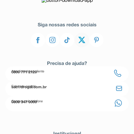
Siga nossas redes sociais
Precisa de ajuda?
Atendimento ao cliente
0800 771 2120
Entre em contato
sac@drogal.com.br
Compre pelo telefone
0800 347 0000