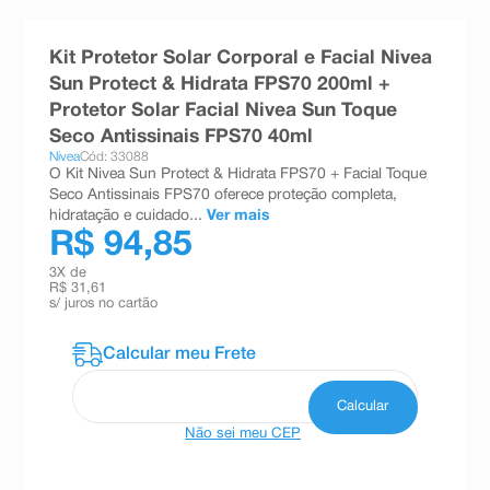
8
º
teste gravidez
Kit Protetor Solar Corporal e Facial Nivea
9
º
esmalte
Sun Protect & Hidrata FPS70 200ml +
10
º
absorvente
Protetor Solar Facial Nivea Sun Toque
Seco Antissinais FPS70 40ml
Nivea
Cód: 33088
O Kit Nivea Sun Protect & Hidrata FPS70 + Facial Toque
Seco Antissinais FPS70 oferece proteção completa,
hidratação e cuidado...
Ver mais
R$ 94,85
3
X de
R$ 31,61
s/ juros no cartão
Não sei meu CEP