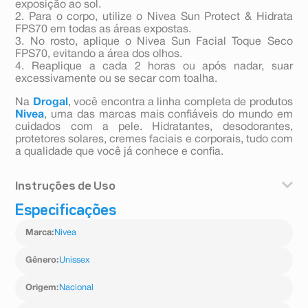
exposição ao sol.
2. Para o corpo, utilize o Nivea Sun Protect & Hidrata
FPS70 em todas as áreas expostas.
3. No rosto, aplique o Nivea Sun Facial Toque Seco
FPS70, evitando a área dos olhos.
4. Reaplique a cada 2 horas ou após nadar, suar
excessivamente ou se secar com toalha.
Na
Drogal
, você encontra a linha completa de produtos
Nivea
, uma das marcas mais confiáveis do mundo em
cuidados com a pele. Hidratantes, desodorantes,
protetores solares, cremes faciais e corporais, tudo com
a qualidade que você já conhece e confia.
Instruções de Uso
Especificações
1. Aplique o protetor solar abundantemente antes da
exposição ao sol.
Marca
:
Nivea
2. Para o corpo, utilize o Nivea Sun Protect & Hidrata
FPS70 em todas as áreas expostas.
3. No rosto, aplique o Nivea Sun Facial Toque Seco
Gênero
:
Unissex
FPS70, evitando a área dos olhos.
4. Reaplique a cada 2 horas ou após nadar, suar
Origem
:
Nacional
excessivamente ou se secar com toalha.