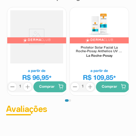
DERMA
CLUB
DERMA
CLUB
Protetor Solar Facial La
Protetor Solar Facial La
Roche-Posay Anthelios Ultra
Roche-Posay Anthelios UV Air
Cover+ FPS85 Cor 2.0 30g
FPS60 Sem Cor 45ml
La Roche-Posay
La Roche-Posay
a partir de
a partir de
R$ 96,95
R$ 109,85
*
*
Comprar
Comprar
Avaliações