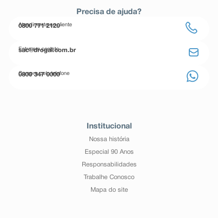
Precisa de ajuda?
Atendimento ao cliente
0800 771 2120
Entre em contato
sac@drogal.com.br
Compre pelo telefone
0800 347 0000
Institucional
Nossa história
Especial 90 Anos
Responsabilidades
Trabalhe Conosco
Mapa do site