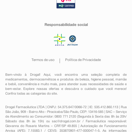
Responsabilidade social
Termos de uso
Política de Privacidade
Bem-vindo à Drogal! Aqui, você encontra uma seleção completa de
medicamentos
,
dermocosméticos e produtos de beleza
,
higiene pessoal
,
mamãe
e bebê
,
conveniência
e muito mais, para atender suas necessidades de saúde e
bem-estar. Explore nossas ofertas e descubra o cuidado que você merece!
Confira todas as categorias do site.
Drogal Farmacêutica LTDA | CNPJ: 54.375.647/0066-72 | IE: 535.412.860.113 | Rua
São João, 909 - Bairro Alto - Piracicaba/São Paulo, CEP: 13416-585 | SAC – Serviço
de Atendimento ao Consumidor: 0800 771 2120 (Segunda à Sexta das 8h às 20h/
Sábado das 8h às 15h) ou
sac@drogal.com.br
/ Farmacêutica responsável:
Giovanna do Rosario Martins – CRF/SP 49.855 | Autorização de Funcionamento
Anvisa (AFE): 7.15583.1 / CEVS: 353870901-477-000047-1-5. As informações