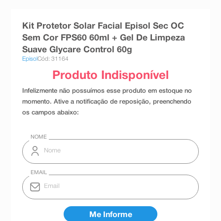
8
º
absorvente
Kit Protetor Solar Facial Episol Sec OC
9
º
teste gravidez
Sem Cor FPS60 60ml + Gel De Limpeza
10
º
esmalte
Suave Glycare Control 60g
Episol
Cód: 31164