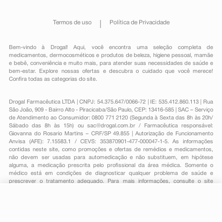
Termos de uso
Política de Privacidade
Bem-vindo à Drogal! Aqui, você encontra uma seleção completa de
medicamentos
,
dermocosméticos e produtos de beleza
,
higiene pessoal
,
mamãe
e bebê
,
conveniência
e muito mais, para atender suas necessidades de saúde e
bem-estar. Explore nossas ofertas e descubra o cuidado que você merece!
Confira todas as categorias do site.
Drogal Farmacêutica LTDA | CNPJ: 54.375.647/0066-72 | IE: 535.412.860.113 | Rua
São João, 909 - Bairro Alto - Piracicaba/São Paulo, CEP: 13416-585 | SAC – Serviço
de Atendimento ao Consumidor: 0800 771 2120 (Segunda à Sexta das 8h às 20h/
Sábado das 8h às 15h) ou
sac@drogal.com.br
/ Farmacêutica responsável:
Giovanna do Rosario Martins – CRF/SP 49.855 | Autorização de Funcionamento
Anvisa (AFE): 7.15583.1 / CEVS: 353870901-477-000047-1-5. As informações
contidas neste site, como promoções e ofertas de remédios e medicamentos,
não devem ser usadas para automedicação e não substituem, em hipótese
alguma, a medicação prescrita pelo profissional da área médica. Somente o
médico está em condições de diagnosticar qualquer problema de saúde e
prescrever o tratamento adequado. Para mais informações, consulte o site
Anvisa. As fotos contidas em nosso site são meramente ilustrativas. Promoções e
preços são válidos apenas para compras on-line, caso haja disponibilidade e
estão sujeitos a alterações no decorrer do dia. Todos os direitos reservados.
R$ 75,59
*
-
+
Comprar
Em
1
x
R$ 75,59