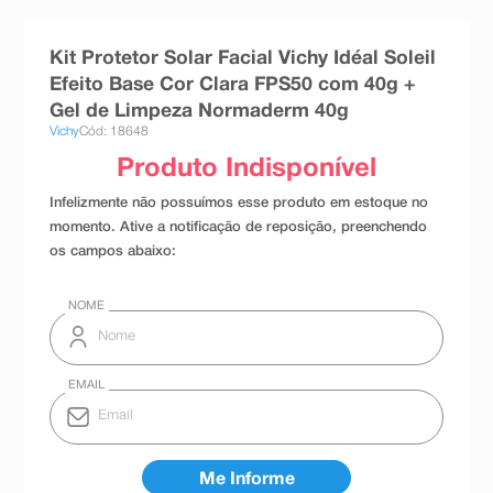
8
º
absorvente
Kit Protetor Solar Facial Vichy Idéal Soleil
9
º
teste gravidez
Efeito Base Cor Clara FPS50 com 40g +
10
º
esmalte
Gel de Limpeza Normaderm 40g
Vichy
Cód: 18648