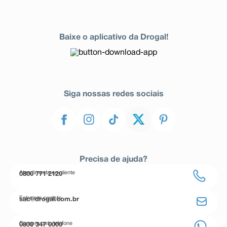
Baixe o aplicativo da Drogal!
Siga nossas redes sociais
Precisa de ajuda?
Atendimento ao cliente
0800 771 2120
Entre em contato
sac@drogal.com.br
Compre pelo telefone
0800 347 0000