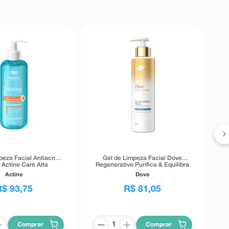
peza Facial Antiacne
Gel de Limpeza Facial Dove
 Actine Care Alta
Regenerative Purifica & Equilibra
lerância 400g
Pele Sensível e Oleosa 300ml
Actine
Dove
R$
93
,
75
R$
81
,
05
Comprar
Comprar