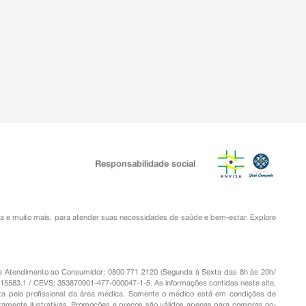
Responsabilidade social
ia
e muito mais, para atender suas necessidades de saúde e bem-estar. Explore
o de Atendimento ao Consumidor: 0800 771 2120 (Segunda à Sexta das 8h às 20h/
.15583.1 / CEVS: 353870901-477-000047-1-5. As informações contidas neste site,
a pelo profissional da área médica. Somente o médico está em condições de
eramente ilustrativas. Promoções e preços são válidos apenas para compras on-