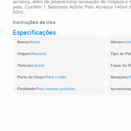
acneica, além de proporcionar sensação de limpeza e re
pele. Contém 1 Sabonete Actine Pele Acneica 140ml 
60ml.
Instruções de Uso
Especificações
Aplique o sabonete sobre a pele úmida em movimento
após enxágue. Use de 1 a 2 vezes ao dia ou conforme o
Marca
:
Actine
Gênero
:
Uni
Origem
:
Nacional
Tipo de Pel
Textura
:
Líquida
Fases da V
Parte do Corpo
:
Para o rosto
Variações
:
R
Finalidade
:
Para limpeza profunda
Apresenta