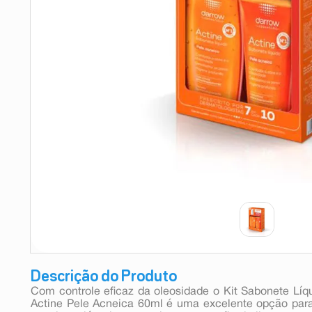
9
º
esmalte
10
º
absorvente
Descrição do Produto
Com controle eficaz da oleosidade o Kit Sabonete Líq
Actine Pele Acneica 60ml é uma excelente opção par