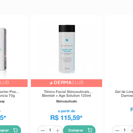
LUB
DERMA
CLUB
Roche-Posay
Tônico Facial Skinceuticals
Gel de Lim
rância 70g
Blemish + Age Solution 125ml
Darrow
To
say
Skinceuticals
e
a partir de
35
R$ 115,59
*
*
mprar
Comprar