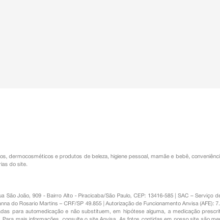
os
,
dermocosméticos e produtos de beleza
,
higiene pessoal
,
mamãe e bebê
,
conveniênc
ias do site.
Rua São João, 909 - Bairro Alto - Piracicaba/São Paulo, CEP: 13416-585 | SAC – Serviç
nna do Rosario Martins – CRF/SP 49.855 | Autorização de Funcionamento Anvisa (AFE): 7
s para automedicação e não substituem, em hipótese alguma, a medicação prescrit
Para mais informações, consulte o site Anvisa. As fotos contidas em nosso site são m