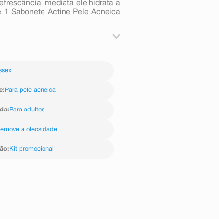
frescância imediata ele hidrata a
e 1 Sabonete Actine Pele Acneica
s suaves até formar espuma, logo
rientação de seu médico.
ssex
e
:
Para pele acneica
ida
:
Para adultos
emove a oleosidade
ção
:
Kit promocional