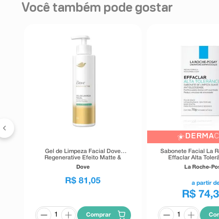
Você também pode gostar
n
DERMA
C
Gel de Limpeza Facial Dove
Sabonete Facial La 
Regenerative Efeito Matte &
Effaclar Alta Tole
Antioleosidade Pele Oleosa e
Dove
La Roche-Po
Acneica 300ml
R$
81
,
05
a partir d
R$ 74,
Comprar
Co