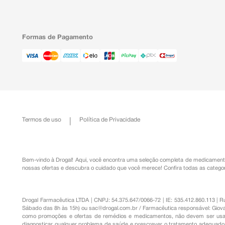
Formas de Pagamento
Termos de uso
Política de Privacidade
Bem-vindo à Drogal! Aqui, você encontra uma seleção completa de
medicament
nossas ofertas e descubra o cuidado que você merece!
Confira todas as categor
Drogal Farmacêutica LTDA | CNPJ: 54.375.647/0066-72 | IE: 535.412.860.113 | 
Sábado das 8h às 15h) ou
sac@drogal.com.br
/ Farmacêutica responsável: Giova
como promoções e ofertas de remédios e medicamentos, não devem ser usada
diagnosticar qualquer problema de saúde e prescrever o tratamento adequado. 