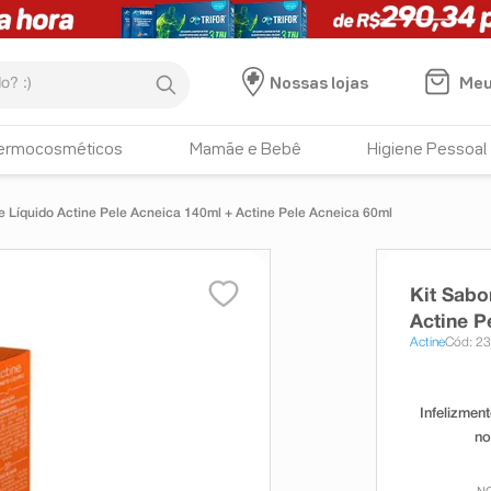
:)
Meu
Nossas lojas
ermocosméticos
Mamãe e Bebê
Higiene Pessoal
Kit Sabonete Líquido Actine Pele Acneica 140ml + Actine Pele Acneica 60ml
Kit Sabo
Actine P
Actine
Cód: 2