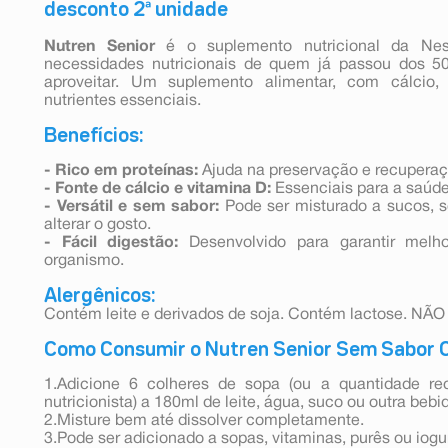
desconto 2ª unidade
Nutren Senior
é o suplemento nutricional da Nes
necessidades nutricionais de quem já passou dos 5
aproveitar. Um suplemento alimentar, com cálcio, 
nutrientes essenciais.
Benefícios:
- Rico em proteínas:
Ajuda na preservação e recupera
- Fonte de cálcio e vitamina D:
Essenciais para a saúd
- Versátil e sem sabor:
Pode ser misturado a sucos, s
alterar o gosto.
- Fácil digestão:
Desenvolvido para garantir melho
organismo.
Alergênicos:
Contém leite e derivados de soja. Contém lactose. 
Como Consumir o Nutren Senior Sem Sabor 
1.Adicione 6 colheres de sopa (ou a quantidade 
nutricionista) a 180ml de leite, água, suco ou outra bebi
2.Misture bem até dissolver completamente.
3.Pode ser adicionado a sopas, vitaminas, purês ou iogu