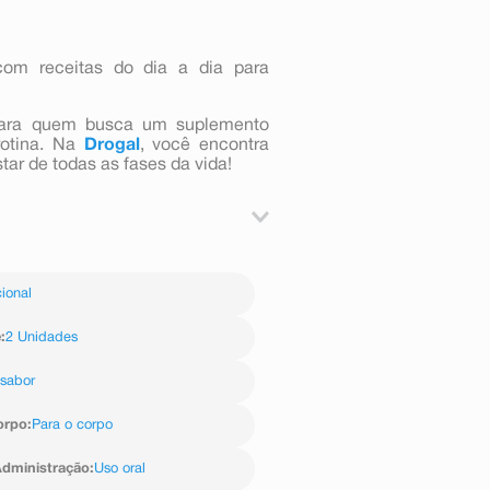
com receitas do dia a dia para
para quem busca um suplemento
 rotina. Na
Drogal
, você encontra
ar de todas as fases da vida!
ite concentrada, proteína de soja
o hidrolisado, minerais (sais de
ional
io fosfato dipotássico, citrato de
inco, sulfato de manganês, sulfato
to de sódio, acetato de DL-alfa-
e
:
2 Unidades
loridrato de piridoxina, tiamina
o, fitomenadiona, colecalciferol, D-
sabor
itrato de potássio, hidróxido de
orpo
:
Para o corpo
dministração
:
Uso oral