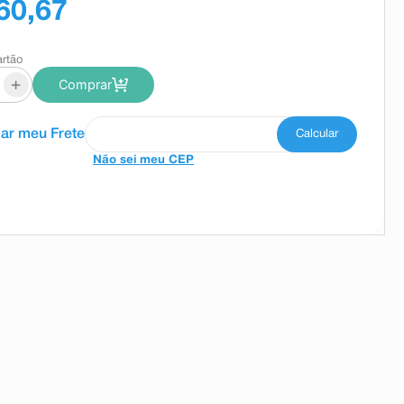
60,67
artão
+
Comprar
Não sei meu CEP