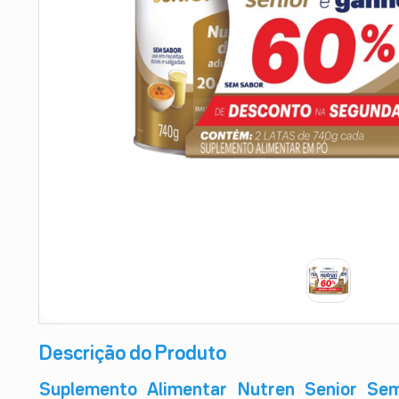
9
º
esmalte
10
º
absorvente
Descrição do Produto
Suplemento Alimentar Nutren Senior Se