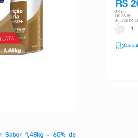
R$ 2
3
X de
R$ 86,89
s/ juros no c
-
m Sabor 1,48kg - 60% de