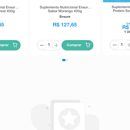
Suplemento
nal Ensure
Suplemento Nutricional Ensure
Protein S
real 400g
Sabor Morango 400g
Ensure
L
35
R$
127
,
65
R$
1 U
mprar
Comprar