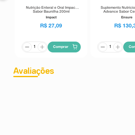
Nutrição Enteral e Oral Impact
Suplemento Nutricio
Sabor Baunilha 200ml
Advance Sabor Ce
Impact
Ensure
R$
27
,
09
R$
130
,
Comprar
Co
Avaliações