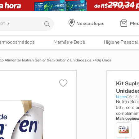
:)
Meu
Nossas lojas
ermocosméticos
Mamãe e Bebê
Higiene Pessoal
to Alimentar Nutren Senior Sem Sabor 2 Unidades de 740g Cada
Kit Supl
Unidade
Nutren
Cód: 3
Nutren Seni
50+, com pro
complementar
Mais opções: