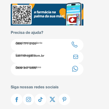
Precisa de ajuda?
Atendimento ao cliente
0800 771 2120
Entre em contato
sac@drogal.com.br
Compre pelo telefone
0800 347 0000
Siga nossas redes sociais