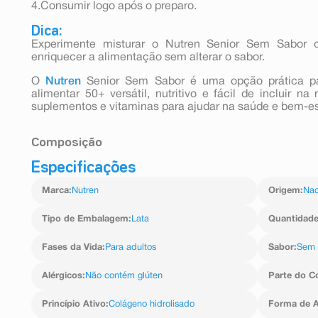
4.Consumir logo após o preparo.
Dica:
Experimente misturar o Nutren Senior Sem Sabor 
enriquecer a alimentação sem alterar o sabor.
O
Nutren
Senior Sem Sabor é uma opção prática 
alimentar 50+ versátil, nutritivo e fácil de incluir na
suplementos e vitaminas para ajudar na saúde e bem-est
Composição
Especificações
Leite integral, maltodextrina, proteína de soro do le
isolada, polidextrose, caseinato de cálcio, colágen
Marca
:
Nutren
Origem
:
Nac
magnésio do ácido cítrico, fosfato tricálcico, hidrogên
cálcio tetraidratado, pirofosfato férrico, sulfato de z
cúprico e selenato de sódio), vitaminas (L-ascorba
Tipo de Embalagem
:
Lata
Quantidad
tocoferila, nicotinamida, D-pantotenato de cálcio, c
mononitrato, acetato de retinila, riboflavina, ácido fólic
Fases da Vida
:
Para adultos
Sabor
:
Sem 
biotina e cianocobalamina), reguladores de acidez c
potássio e ácido cítrico e emulsificante lecitina.
Alérgicos
:
Não contém glúten
Parte do C
Princípio Ativo
:
Colágeno hidrolisado
Forma de A