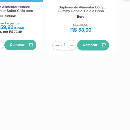
 Alimentar Nutridrink
Suplemento Alimentar Borg
enior Sabor Café com
Gummy Cabelo, Pele e Unha
Leite 380g
Sabor Morango 30 Gomas
Nutridrink
Borg
Mastigáveis
eve
2
e pague
R$
79
,
98
59
,
92
(Cada)
R$
53
,
99
n. por R$
79.89
Comprar
Comprar