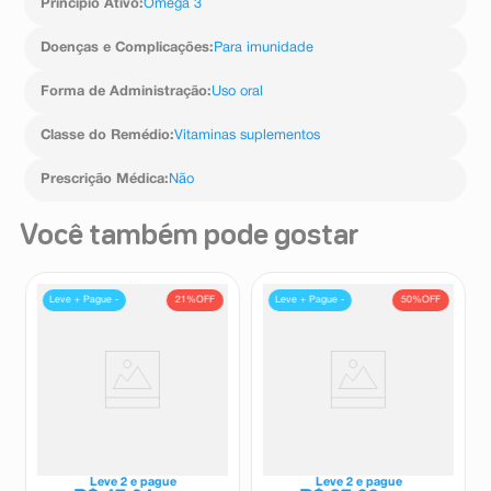
Princípio Ativo
:
Ômega 3
Doenças e Complicações
:
Para imunidade
Forma de Administração
:
Uso oral
Classe do Remédio
:
Vitaminas suplementos
Prescrição Médica
:
Não
Você também pode gostar
21%
OFF
50%
OFF
Leve + Pague -
Leve + Pague -
Suplemento Alimentar Ômega
Suplemento Alimentar Borg
3 Catarinense 120 Cápsulas
Ômega 3 60 Cápsulas
Omega 3 - Catarinense
Borg
Leve
2
e pague
Leve
2
e pague