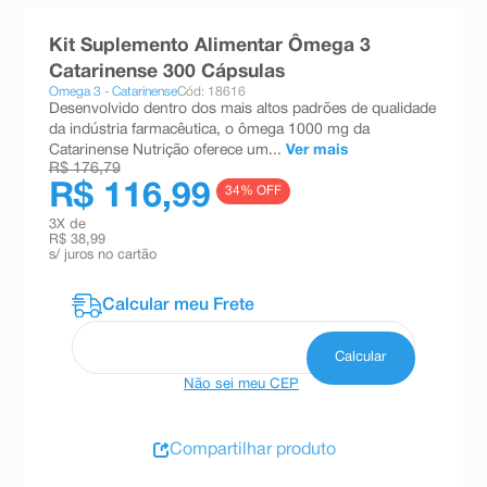
8
º
teste gravidez
Kit Suplemento Alimentar Ômega 3
9
º
absorvente
Catarinense 300 Cápsulas
Omega 3 - Catarinense
Cód: 18616
10
º
shampoo
Desenvolvido dentro dos mais altos padrões de qualidade
da indústria farmacêutica, o ômega 1000 mg da
Catarinense Nutrição oferece um...
Ver mais
R$ 176,79
R$ 116,99
34
% OFF
3
X de
R$ 38,99
s/ juros no cartão
Não sei meu CEP
Compartilhar produto