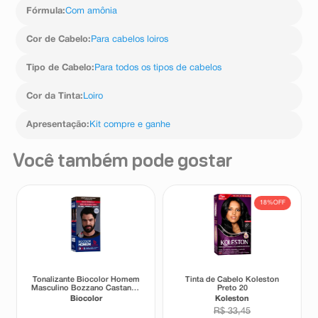
Fórmula
:
Com amônia
Cor de Cabelo
:
Para cabelos loiros
Tipo de Cabelo
:
Para todos os tipos de cabelos
Cor da Tinta
:
Loiro
Apresentação
:
Kit compre e ganhe
Você também pode gostar
18%
OFF
Tonalizante Biocolor Homem
Tinta de Cabelo Koleston
Masculino Bozzano Castanho
Preto 20
Escuro 3x1
Biocolor
Koleston
R$
33
,
45