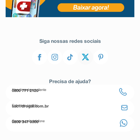
Siga nossas redes sociais
Precisa de ajuda?
Atendimento ao cliente
0800 771 2120
Entre em contato
sac@drogal.com.br
Compre pelo telefone
0800 347 0000