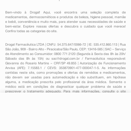
Bem-vindo à Drogal! Aqui, você encontra uma seleção completa de
medicamentos
,
dermocosméticos e produtos de beleza
,
higiene pessoal
,
mamãe
e bebê
,
conveniência
e muito mais, para atender suas necessidades de saúde e
bem-estar. Explore nossas ofertas e descubra o cuidado que você merece!
Confira todas as categorias do site.
Drogal Farmacêutica LTDA | CNPJ: 54.375.647/0066-72 | IE: 535.412.860.113 | Rua
São João, 909 - Bairro Alto - Piracicaba/São Paulo, CEP: 13416-585 | SAC – Serviço
de Atendimento ao Consumidor: 0800 771 2120 (Segunda à Sexta das 8h às 20h/
Sábado das 8h às 15h) ou
sac@drogal.com.br
/ Farmacêutica responsável:
Giovanna do Rosario Martins – CRF/SP 49.855 | Autorização de Funcionamento
Anvisa (AFE): 7.15583.1 / CEVS: 353870901-477-000047-1-5. As informações
contidas neste site, como promoções e ofertas de remédios e medicamentos,
não devem ser usadas para automedicação e não substituem, em hipótese
alguma, a medicação prescrita pelo profissional da área médica. Somente o
médico está em condições de diagnosticar qualquer problema de saúde e
prescrever o tratamento adequado. Para mais informações, consulte o site
Anvisa. As fotos contidas em nosso site são meramente ilustrativas. Promoções e
preços são válidos apenas para compras on-line, caso haja disponibilidade e
estão sujeitos a alterações no decorrer do dia. Todos os direitos reservados.
-
+
Comprar
Powered by