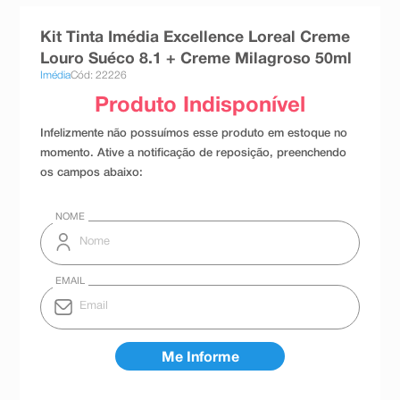
8
º
teste gravidez
Kit Tinta Imédia Excellence Loreal Creme
9
º
esmalte
Louro Suéco 8.1 + Creme Milagroso 50ml
Imédia
Cód: 22226
10
º
absorvente