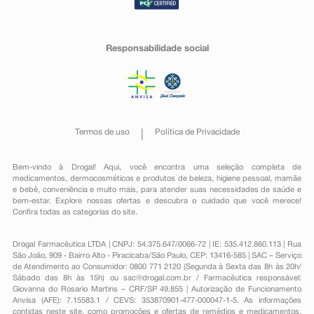
Responsabilidade social
Termos de uso
Política de Privacidade
Bem-vindo à Drogal! Aqui, você encontra uma seleção completa de
medicamentos
,
dermocosméticos e produtos de beleza
,
higiene pessoal
,
mamãe
e bebê
,
conveniência
e muito mais, para atender suas necessidades de saúde e
bem-estar. Explore nossas ofertas e descubra o cuidado que você merece!
Confira todas as categorias do site.
Drogal Farmacêutica LTDA | CNPJ: 54.375.647/0066-72 | IE: 535.412.860.113 | Rua
São João, 909 - Bairro Alto - Piracicaba/São Paulo, CEP: 13416-585 | SAC – Serviço
de Atendimento ao Consumidor: 0800 771 2120 (Segunda à Sexta das 8h às 20h/
Sábado das 8h às 15h) ou
sac@drogal.com.br
/ Farmacêutica responsável:
Giovanna do Rosario Martins – CRF/SP 49.855 | Autorização de Funcionamento
Anvisa (AFE): 7.15583.1 / CEVS: 353870901-477-000047-1-5. As informações
contidas neste site, como promoções e ofertas de remédios e medicamentos,