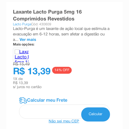
8
º
teste gravidez
Laxante Lacto Purga 5mg 16
9
º
esmalte
Comprimidos Revestidos
Lacto Purga
Cód: 430609
10
º
absorvente
Lacto-Purga é um laxante de ação local que estimula a
evacuação em 6-12 horas, sem afetar a digestão ou
a...
Ver mais
Mais opções:
R$ 15,49
R$ 13,39
14
% OFF
1
X de
R$ 13,39
s/ juros no cartão
Não sei meu CEP