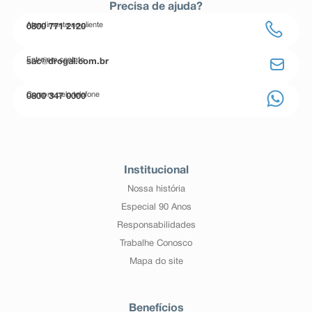
Precisa de ajuda?
Atendimento ao cliente
0800 771 2120
Entre em contato
sac@drogal.com.br
Compre pelo telefone
0800 347 0000
Institucional
Nossa história
Especial 90 Anos
Responsabilidades
Trabalhe Conosco
Mapa do site
Benefícios