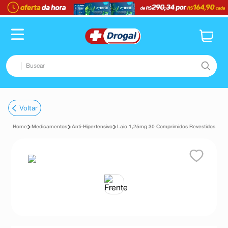
Buscar
TERMOS MAIS BUSCADOS
Voltar
1
º
fralda
Medicamentos
Anti-Hipertensivo
Laio 1,25mg 30 Comprimidos Revestidos
2
º
pampers confort sec max
3
º
dipirona
4
º
lenço umedecido
5
º
tadalafila
6
º
minoxidil
7
º
desodorante