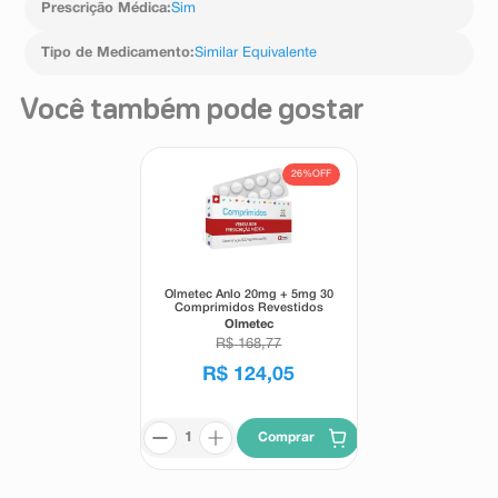
Prescrição Médica
:
Sim
Tipo de Medicamento
:
Similar Equivalente
Você também pode gostar
26%
OFF
Olmetec Anlo 20mg + 5mg 30
Comprimidos Revestidos
Olmetec
R$
168
,
77
R$
124
,
05
Comprar