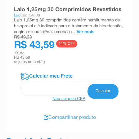
8
º
teste gravidez
Laio 1,25mg 30 Comprimidos Revestidos
Laio
Cód: 34606
9
º
esmalte
Laio 1,25mg 30 comprimidos contém hemifumarato de
bisoprolol e é indicado para o tratamento da hipertensão,
10
º
absorvente
angina e insuficiência cardíaca...
Ver mais
R$ 49,23
R$ 43,59
11
% OFF
1
X de
R$ 43,59
s/ juros no cartão
Não sei meu CEP
Compartilhar produto