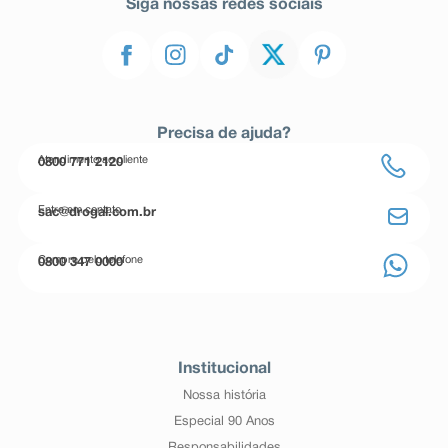
Siga nossas redes sociais
Precisa de ajuda?
Atendimento ao cliente
0800 771 2120
Entre em contato
sac@drogal.com.br
Compre pelo telefone
0800 347 0000
Institucional
Nossa história
Especial 90 Anos