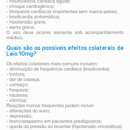
- insuficiência cardíaca aguda;
- choque cardiogênico;
- bloqueios cardíacos importantes sem marca-passo;
- bradicardia sintomática;
- hipotensão grave;
- asma grave;
O uso deve ocorrer somente sob acompanhamento
médico.
Quais são os possíveis efeitos colaterais de
Laio 10mg?
Os efeitos colaterais mais comuns incluem:
- diminuição da frequência cardíaca (bradicardia);
- tontura;
- dor de cabeça;
- cansaço;
- fraqueza;
- náuseas;
- vômitos;
Reações menos frequentes podem incluir:
- alterações do sono;
- depressão;
- broncoespasmo em pacientes predispostos;
- queda da pressão ao levantar (hipotensão ortostática);