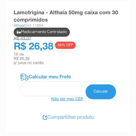
8
º
teste gravidez
Lamotrigina - Althaia 50mg caixa com 30
9
º
esmalte
comprimidos
Althaia
Cód: 11866
10
º
absorvente
Medicamento Controlado
R$ 43,07
R$ 26,38
39
% OFF
1
X de
R$ 26,38
s/ juros no cartão
Não sei meu CEP
Compartilhar produto