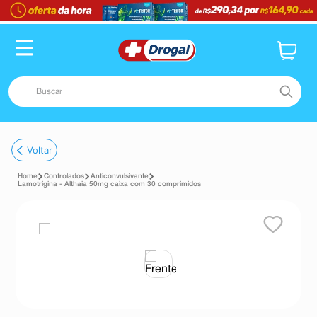
Buscar
TERMOS MAIS BUSCADOS
Voltar
1
º
fralda
Controlados
Anticonvulsivante
2
º
pampers confort sec max
Lamotrigina - Althaia 50mg caixa com 30 comprimidos
3
º
dipirona
4
º
lenço umedecido
5
º
tadalafila
6
º
minoxidil
7
º
desodorante