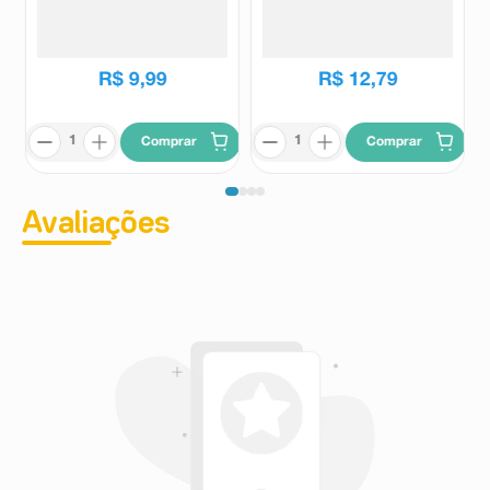
Lancetas Estéreis Biopress 100
Lancetas para Lancetador G-
Unidades
Tech 100 Unidades
Biopress
G-Tech
R$
9
,
99
R$
12
,
79
Comprar
Comprar
Avaliações