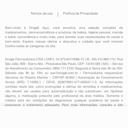
Termos de uso
Política de Privacidade
Bem-vindo à Drogal! Aqui, você encontra uma seleção completa de
medicamentos
,
dermocosméticos e produtos de beleza
,
higiene pessoal
,
mamãe
e bebê
,
conveniência
e muito mais, para atender suas necessidades de saúde e
bem-estar. Explore nossas ofertas e descubra o cuidado que você merece!
Confira todas as categorias do site.
Drogal Farmacêutica LTDA | CNPJ: 54.375.647/0066-72 | IE: 535.412.860.113 | Rua
São João, 909 - Bairro Alto - Piracicaba/São Paulo, CEP: 13416-585 | SAC – Serviço
de Atendimento ao Consumidor: 0800 771 2120 (Segunda à Sexta das 8h às 20h/
Sábado das 8h às 15h) ou
sac@drogal.com.br
/ Farmacêutica responsável:
Giovanna do Rosario Martins – CRF/SP 49.855 | Autorização de Funcionamento
Anvisa (AFE): 7.15583.1 / CEVS: 353870901-477-000047-1-5. As informações
contidas neste site, como promoções e ofertas de remédios e medicamentos,
não devem ser usadas para automedicação e não substituem, em hipótese
alguma, a medicação prescrita pelo profissional da área médica. Somente o
médico está em condições de diagnosticar qualquer problema de saúde e
prescrever o tratamento adequado. Para mais informações, consulte o site
Anvisa. As fotos contidas em nosso site são meramente ilustrativas. Promoções e
preços são válidos apenas para compras on-line, caso haja disponibilidade e
estão sujeitos a alterações no decorrer do dia. Todos os direitos reservados.
R$ 12,79
-
+
Comprar
Em
1
x
R$ 12,79