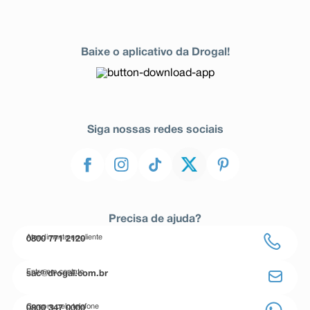
Baixe o aplicativo da Drogal!
Siga nossas redes sociais
Precisa de ajuda?
Atendimento ao cliente
0800 771 2120
Entre em contato
sac@drogal.com.br
Compre pelo telefone
0800 347 0000