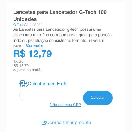
8
º
absorvente
Lancetas para Lancetador G-Tech 100
9
º
teste gravidez
Unidades
G-Tech
Cód: 25969
10
º
esmalte
As Lancetas para Lancetador g-tech possui uma
espessura ultra-fina com ponta triangular para punção
indolor, penetração consistente, formato universal
para...
Ver mais
R$ 12,79
1
X de
R$ 12,79
s/ juros no cartão
Não sei meu CEP
Compartilhar produto