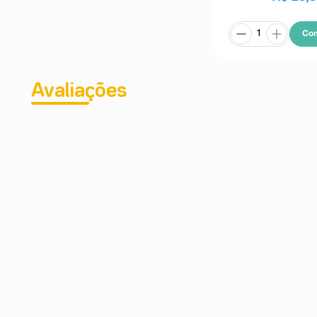
- Outras reações possíveis: reações adversas com pac
mg de lansoprazol, durante 12 meses, para tratame
(aumento das mamas), dor, síndrome gripal, anomali
Co
dentárias, gastroenterites (inflamação /infecção no es
reto, anorexia, eructação (arrotos), flatulência (gase
sexual) e reações alérgicas, descolorimento da lí
(doença inflamatória auto-imune que atinge a pele)
Avaliações
níveis de magnésio no sangue), prurido, hepat
desidrogenase) e gama-GT ou valores anormais nos test
Informe ao seu médico, cirurgião-dentista ou farmac
indesejáveis pelo uso do medicamento. Informe t
serviço de atendimento.