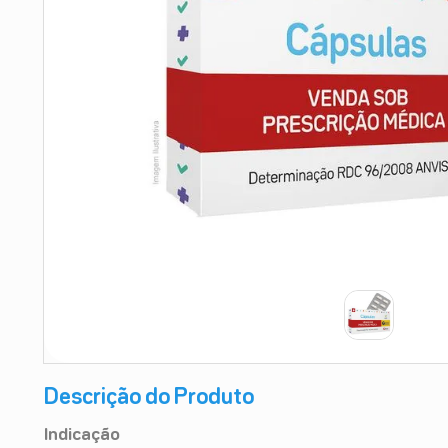
9
º
absorvente
10
º
shampoo
Descrição do Produto
Indicação