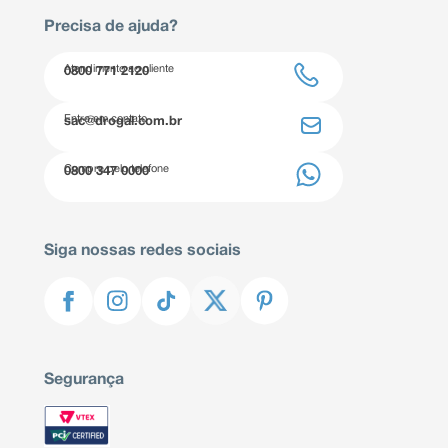
Precisa de ajuda?
Atendimento ao cliente
0800 771 2120
Entre em contato
sac@drogal.com.br
Compre pelo telefone
0800 347 0000
Siga nossas redes sociais
Segurança