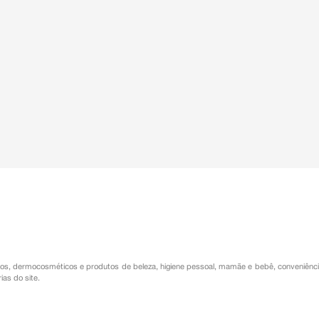
os
,
dermocosméticos e produtos de beleza
,
higiene pessoal
,
mamãe e bebê
,
conveniênc
ias do site.