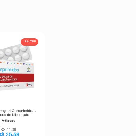
19%
OFF
0mg 14 Comprimidos
idos de Liberação
Retardada
Adipept
R$
44
,
09
R$
35
,
59