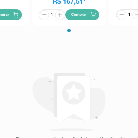
R$ 167,51
*
ientes que receberam 15 mg ou 30
nto de manutenção: ginecomastia
as gastrointestinais, alterações
mprar
Comprar
tômago e intestino), alterações no
s), diminuição da libido (vontade
ngua, Lupus eritematoso cutâneo
, hipomagnesemia (diminuição dos
ite, elevação da LDH (lactato
es de função hepática.
êutico o aparecimento de reações
ambém a empresa através do seu