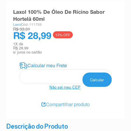
8
º
teste gravidez
Laxol 100% De Óleo De Rícino Sabor
9
º
absorvente
Hortelã 60ml
Laxol
Cód: 111759
10
º
shampoo
R$ 33,31
R$ 28,99
13
% OFF
1
X de
R$ 28,99
s/ juros no cartão
Não sei meu CEP
Compartilhar produto
Descrição do Produto