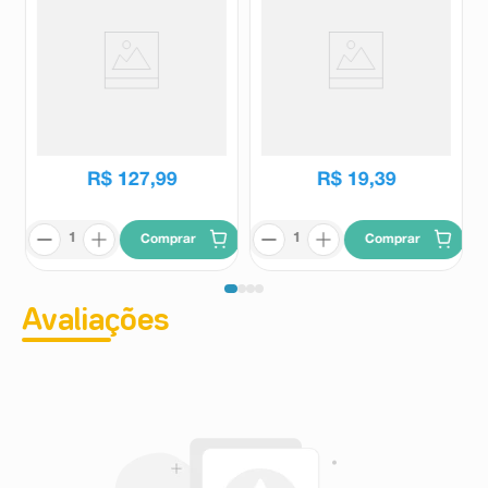
Floripa Solução em Gotas 8ml
Enemed Enema Laxante
Solução Retal 130ml
Floripa
Enemed
R$
146
,
26
R$
30
,
53
R$
127
,
99
R$
19
,
39
Comprar
Comprar
Avaliações