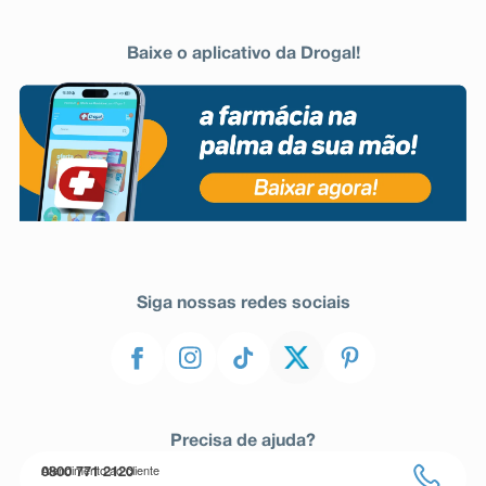
Baixe o aplicativo da Drogal!
Siga nossas redes sociais
Precisa de ajuda?
Atendimento ao cliente
0800 771 2120