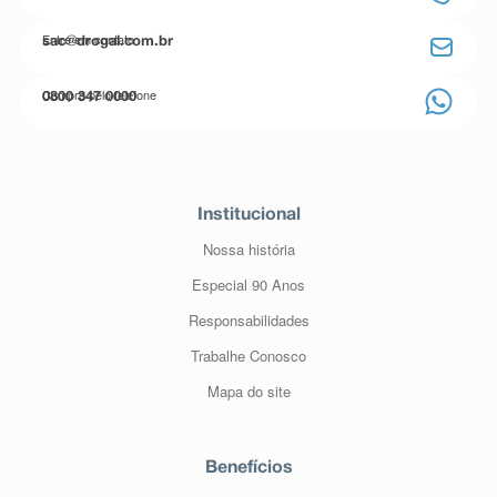
Entre em contato
sac@drogal.com.br
Compre pelo telefone
0800 347 0000
Institucional
Nossa história
Especial 90 Anos
Responsabilidades
Trabalhe Conosco
Mapa do site
Benefícios