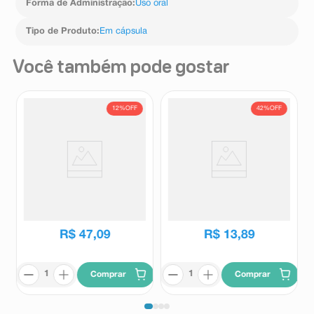
Forma de Administração
:
Uso oral
Tipo de Produto
:
Em cápsula
Você também pode gostar
12%
OFF
42%
OFF
Suplemento Alimentar
Suplemento Alimentar
Probiótico Enterogermina Plus
Bioproflora 6 Cápsulas
Criança e Adulto 5 Frascos
Enterogermina
Bioproflora
5ml Cada
R$
53
,
49
R$
24
,
10
R$
47
,
09
R$
13
,
89
Comprar
Comprar