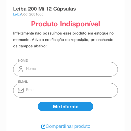
8
º
absorvente
Leiba 200 Mi 12 Cápsulas
Leiba
Cód: 2681668
9
º
teste gravidez
10
º
esmalte
Compartilhar produto