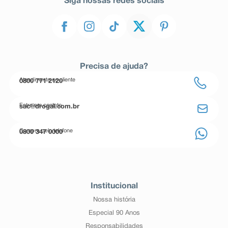
Siga nossas redes sociais
Precisa de ajuda?
Atendimento ao cliente
0800 771 2120
Entre em contato
sac@drogal.com.br
Compre pelo telefone
0800 347 0000
Institucional
Nossa história
Especial 90 Anos
Responsabilidades