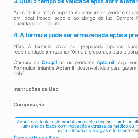
3. Qual o tempo de validade após abrir a lata
Após abrir a lata, é importante consumir o produto em 
em local fresco, seco e ao abrigo da luz. Sempre 
qualidade do produto.
4. A fórmula pode ser armazenada após a pr
Não. A fórmula deve ser preparada apenas qua
recomendado armazenar fórmula preparada para o cons
Compre na
Drogal
as os produtos
Aptamil
, aqui vo
Fórmulas Infantis Aptamil
, desenvolvidas para garant
bebê.
Instruções de Uso
1. Lave as mãos, a mamadeira, o bico e o anel até remo
Composição
Ferva os utensílios durante 5 minutos e conserve-os t
2. Ferva água potável durante 5 minutos e deixe resf
lactose, proteína do soro do leite*, óleos vegetais (ól
atingir a temperatura de 70°C. O uso de água e mamad
oleico, óleo de canola, óleo de girassol), leite desnat
doenças à criança.
Aviso importante: este produto somente deve ser usado na a
oligossacarídeos e fruto-oligossacarídeos), carbonato 
(um) ano de idade com indicação expressa de médico ou nu
3. Coloque na mamadeira esterilizada a quantidade exat
evita infecções e alergias e fortalece o v
tripotássico, cloreto de sódio, fosfato de cálcio dibá
4. Sempre utilize a colher-medida contida nesta em
Mortierella alpina, ácido L-ascórbico, bitartarato de co