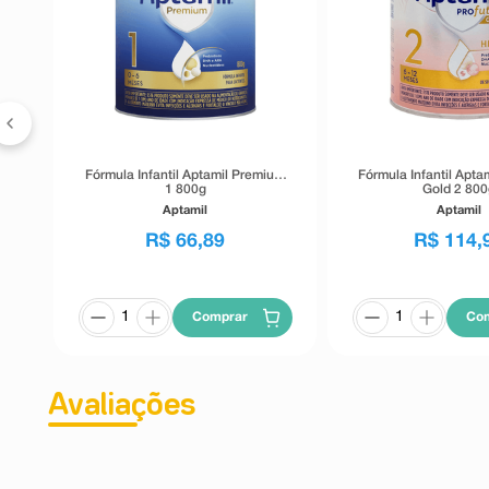
HMO
Fórmula Infantil Aptamil Premium
Fórmula Infantil Apta
1 800g
Gold 2 80
Aptamil
Aptamil
R$
66
,
89
R$
114
,
Comprar
Co
Avaliações