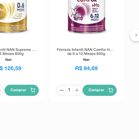
F
antil NAN Supreme Pro
Fórmula Infantil NAN Comfor HMO
 6 Meses 800g
de 6 a 12 Meses 800g
Nan
Nan
$
126
,
59
R$
84
,
69
Comprar
Comprar