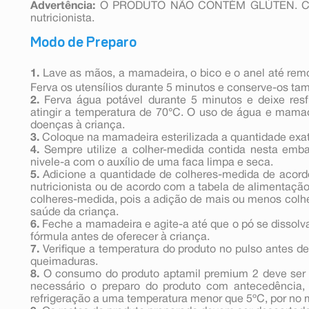
Advertência:
O PRODUTO NÃO CONTÉM GLÚTEN. Cons
nutricionista.
Modo de Preparo
1.
Lave as mãos, a mamadeira, o bico e o anel até remo
Ferva os utensílios durante 5 minutos e conserve-os t
2.
Ferva água potável durante 5 minutos e deixe resf
atingir a temperatura de 70°C. O uso de água e mamad
doenças à criança.
3.
Coloque na mamadeira esterilizada a quantidade exat
4.
Sempre utilize a colher-medida contida nesta emb
nivele-a com o auxílio de uma faca limpa e seca.
5.
Adicione a quantidade de colheres-medida de acord
nutricionista ou de acordo com a tabela de alimentaçã
colheres-medida, pois a adição de mais ou menos colhe
saúde da criança.
6.
Feche a mamadeira e agite-a até que o pó se dissol
fórmula antes de oferecer à criança.
7.
Verifique a temperatura do produto no pulso antes de 
queimaduras.
8.
O consumo do produto aptamil premium 2 deve ser 
necessário o preparo do produto com antecedência
refrigeração a uma temperatura menor que 5ºC, por no 