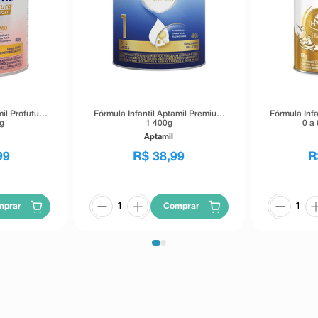
mil Profutura
Fórmula Infantil Aptamil Premium
Fórmula Inf
0g
1 400g
0 a
Aptamil
99
R$
38
,
99
R
mprar
Comprar