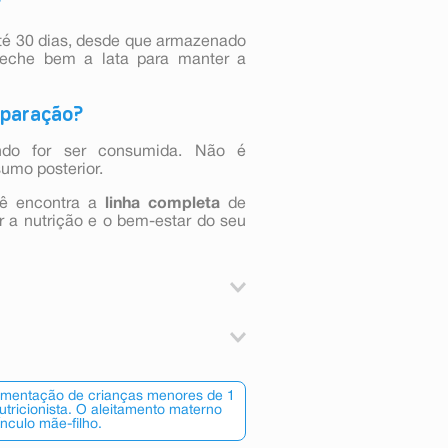
?
até 30 dias, desde que armazenado
feche bem a lata para manter a
eparação?
ndo for ser consumida. Não é
umo posterior.
cê encontra a
linha completa
de
ir a nutrição e o bem-estar do seu
ver todos os resíduos de fórmula.
ampados até o momento de usá-los.
riar por cerca de 15 minutos até
eo de palma, óleo de girassol alto
eiras não fervidas pode provocar
ado*, fibras alimentares (galacto-
limentação de crianças menores de 1
de cálcio, óleo de peixe, citrato
tricionista. O aleitamento materno
a de água previamente fervida.
ínculo mãe-filho.
sico, fosfato tricálcico, óleo de
balagem. Encha a colher-medida e
lina, cloreto de magnésio, taurina,