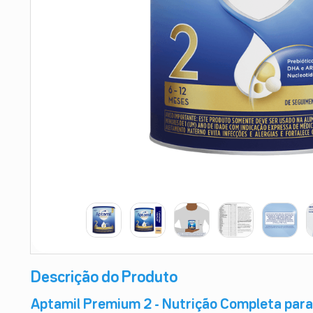
9
º
teste gravidez
10
º
esmalte
Descrição do Produto
Aptamil Premium 2 - Nutrição Completa para