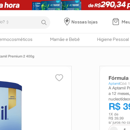
:)
Meu
Nossas lojas
ermocosméticos
Mamãe e Bebê
Higiene Pessoal
ptamil Premium 2 400g
Fórmula 
Aptamil
Cód: 
A Aptamil P
a 12 meses,
nucleotídeo
R$ 3
1
X de
R$ 39,99
s/ juros no c