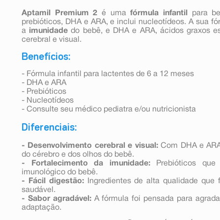
Aptamil Premium 2
é uma
fórmula infantil
para b
prebióticos, DHA e ARA, e inclui nucleotídeos. A sua f
a
imunidade
do bebê, e DHA e ARA, ácidos graxos es
cerebral e visual.
Benefícios:
- Fórmula infantil para lactentes de 6 a 12 meses
- DHA e ARA
- Prebióticos
- Nucleotídeos
- Consulte seu médico pediatra e/ou nutricionista
Diferenciais:
- Desenvolvimento cerebral e visual:
Com DHA e ARA, 
do cérebro e dos olhos do bebê.
- Fortalecimento da imunidade:
Prebióticos que
imunológico do bebê.
- Fácil digestão:
Ingredientes de alta qualidade que
saudável.
- Sabor agradável:
A fórmula foi pensada para agradar
adaptação.