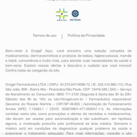
Termos de uso
Política de Privacidade
Bem-vindo à Drogal! Aqui, você encontra uma seleção completa de
medicamentos
,
dermocosméticos e produtos de beleza
,
higiene pessoal
,
mamãe
e bebê
,
conveniência
e muito mais, para atender suas necessidades de saúde e
bem-estar. Explore nossas ofertas e descubra o cuidado que você merece!
Confira todas as categorias do site.
Drogal Farmacêutica LTDA | CNPJ: 54.375.647/0066-72 | IE: 535.412.860.113 | Rua
São João, 909 - Bairro Alto - Piracicaba/São Paulo, CEP: 13416-585 | SAC – Serviço
de Atendimento ao Consumidor: 0800 771 2120 (Segunda à Sexta das 8h às 20h/
Sábado das 8h às 15h) ou
sac@drogal.com.br
/ Farmacêutica responsável:
Giovanna do Rosario Martins – CRF/SP 49.855 | Autorização de Funcionamento
Anvisa (AFE): 7.15583.1 / CEVS: 353870901-477-000047-1-5. As informações
contidas neste site, como promoções e ofertas de remédios e medicamentos,
não devem ser usadas para automedicação e não substituem, em hipótese
alguma, a medicação prescrita pelo profissional da área médica. Somente o
médico está em condições de diagnosticar qualquer problema de saúde e
prescrever o tratamento adequado. Para mais informações, consulte o site