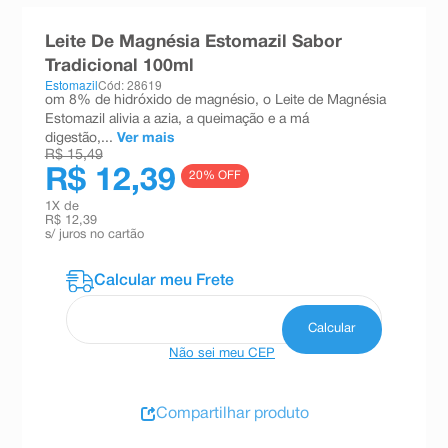
8
º
esmalte
Leite De Magnésia Estomazil Sabor
9
º
absorvente
Tradicional 100ml
Estomazil
Cód: 28619
10
º
shampoo
om 8% de hidróxido de magnésio, o Leite de Magnésia
Estomazil alivia a azia, a queimação e a má
digestão,...
Ver mais
R$ 15,49
R$ 12,39
20
% OFF
1
X de
R$ 12,39
s/ juros no cartão
Não sei meu CEP
Compartilhar produto