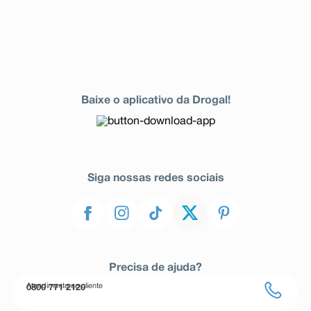
Baixe o aplicativo da Drogal!
Siga nossas redes sociais
Precisa de ajuda?
Atendimento ao cliente
0800 771 2120