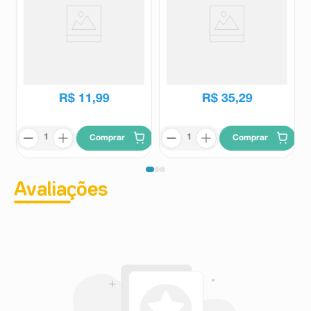
Sonrisal Sabor Limão 10
Leite de Magnésia Phillips
Comprimidos Efervescentes
Sabor Hortelã 350ml
Sonrisal
Phillips
R$
16
,
76
R$
42
,
94
R$
11
,
99
R$
35
,
29
Comprar
Comprar
Avaliações