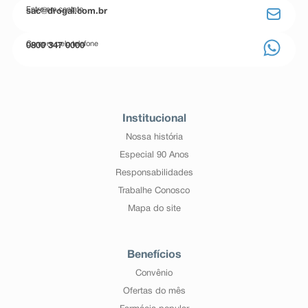
Entre em contato
sac@drogal.com.br
Compre pelo telefone
0800 347 0000
Institucional
Nossa história
Especial 90 Anos
Responsabilidades
Trabalhe Conosco
Mapa do site
Benefícios
Convênio
Ofertas do mês