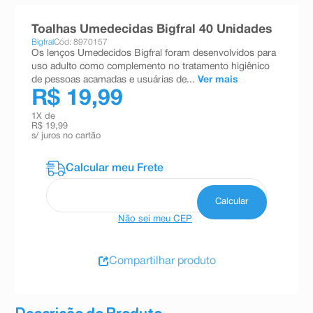
8
º
absorvente
Toalhas Umedecidas Bigfral 40 Unidades
9
º
teste gravidez
Bigfral
Cód: 8970157
Os lenços Umedecidos Bigfral foram desenvolvidos para
10
º
esmalte
uso adulto como complemento no tratamento higiênico
de pessoas acamadas e usuárias de...
Ver mais
R$ 19,99
1
X de
R$ 19,99
s/ juros no cartão
Não sei meu CEP
Compartilhar produto