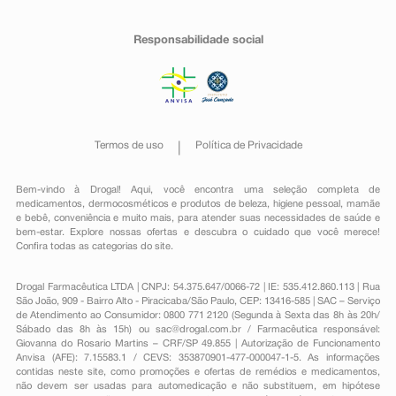
Responsabilidade social
Termos de uso
Política de Privacidade
Bem-vindo à Drogal! Aqui, você encontra uma seleção completa de
medicamentos
,
dermocosméticos e produtos de beleza
,
higiene pessoal
,
mamãe
e bebê
,
conveniência
e muito mais, para atender suas necessidades de saúde e
bem-estar. Explore nossas ofertas e descubra o cuidado que você merece!
Confira todas as categorias do site.
Drogal Farmacêutica LTDA | CNPJ: 54.375.647/0066-72 | IE: 535.412.860.113 | Rua
São João, 909 - Bairro Alto - Piracicaba/São Paulo, CEP: 13416-585 | SAC – Serviço
de Atendimento ao Consumidor: 0800 771 2120 (Segunda à Sexta das 8h às 20h/
Sábado das 8h às 15h) ou
sac@drogal.com.br
/ Farmacêutica responsável:
Giovanna do Rosario Martins – CRF/SP 49.855 | Autorização de Funcionamento
Anvisa (AFE): 7.15583.1 / CEVS: 353870901-477-000047-1-5. As informações
contidas neste site, como promoções e ofertas de remédios e medicamentos,
não devem ser usadas para automedicação e não substituem, em hipótese