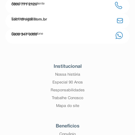
Atendimento ao cliente
0800 771 2120
Entre em contato
sac@drogal.com.br
Compre pelo telefone
0800 347 0000
Institucional
Nossa história
Especial 90 Anos
Responsabilidades
Trabalhe Conosco
Mapa do site
Benefícios
Convênio