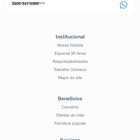
Compre pelo telefone
0800 347 0000
Institucional
Nossa história
Especial 90 Anos
Responsabilidades
Trabalhe Conosco
Mapa do site
Benefícios
Convênio
Ofertas do mês
Farmácia popular