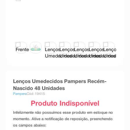
8
º
absorvente
9
º
teste gravidez
10
º
esmalte
Lenços Umedecidos Pampers Recém-
Nascido 48 Unidades
Pampers
Cód: 19415