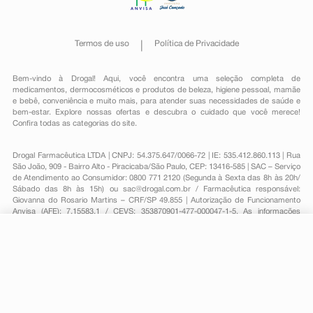
Termos de uso
Política de Privacidade
Bem-vindo à Drogal! Aqui, você encontra uma seleção completa de
medicamentos
,
dermocosméticos e produtos de beleza
,
higiene pessoal
,
mamãe
e bebê
,
conveniência
e muito mais, para atender suas necessidades de saúde e
bem-estar. Explore nossas ofertas e descubra o cuidado que você merece!
Confira todas as categorias do site.
Drogal Farmacêutica LTDA | CNPJ: 54.375.647/0066-72 | IE: 535.412.860.113 | Rua
São João, 909 - Bairro Alto - Piracicaba/São Paulo, CEP: 13416-585 | SAC – Serviço
de Atendimento ao Consumidor: 0800 771 2120 (Segunda à Sexta das 8h às 20h/
Sábado das 8h às 15h) ou
sac@drogal.com.br
/ Farmacêutica responsável:
Giovanna do Rosario Martins – CRF/SP 49.855 | Autorização de Funcionamento
Anvisa (AFE): 7.15583.1 / CEVS: 353870901-477-000047-1-5. As informações
contidas neste site, como promoções e ofertas de remédios e medicamentos,
não devem ser usadas para automedicação e não substituem, em hipótese
alguma, a medicação prescrita pelo profissional da área médica. Somente o
-
+
Comprar
médico está em condições de diagnosticar qualquer problema de saúde e
prescrever o tratamento adequado. Para mais informações, consulte o site
Anvisa. As fotos contidas em nosso site são meramente ilustrativas. Promoções e
preços são válidos apenas para compras on-line, caso haja disponibilidade e
estão sujeitos a alterações no decorrer do dia. Todos os direitos reservados.