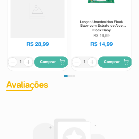
Lenços Umedecidos Flock
Lenços Umedecidos Flock
Baby Leve Mais Por Menos
Baby com Extrato de Aloe
200 Unidades
Vera 100 Unidades
Flock Baby
Flock Baby
R$
30
,
99
R$
16
,
99
R$
28
,
99
R$
14
,
99
Comprar
Comprar
Avaliações