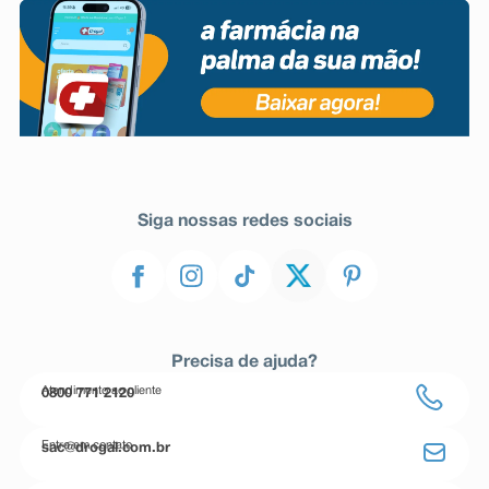
Siga nossas redes sociais
Precisa de ajuda?
Atendimento ao cliente
0800 771 2120
Entre em contato
sac@drogal.com.br