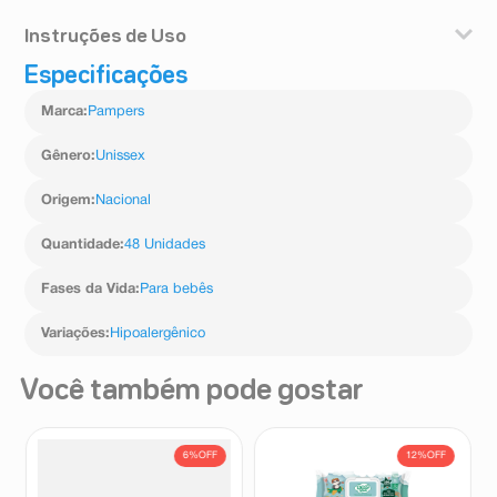
Indicado para a limpeza diária dos bebês.
Instruções de Uso
Especificações
Utilize o lenço umedecido nas áreas que deseja limpar.
Marca
:
Pampers
Gênero
:
Unissex
Origem
:
Nacional
Quantidade
:
48 Unidades
Fases da Vida
:
Para bebês
Variações
:
Hipoalergênico
Você também pode gostar
6%
OFF
12%
OFF