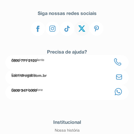
Siga nossas redes sociais
Precisa de ajuda?
Atendimento ao cliente
0800 771 2120
Entre em contato
sac@drogal.com.br
Compre pelo telefone
0800 347 0000
Institucional
Nossa história