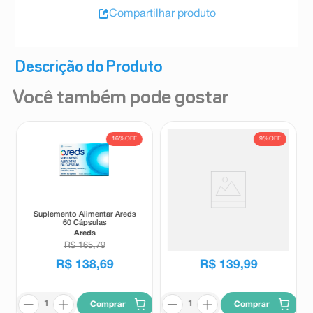
Compartilhar produto
Descrição do Produto
Você também pode gostar
16%
OFF
9%
OFF
Suplemento Alimentar Areds
Suplemento Alimentar Trifor
60 Cápsulas
Caps 60 Cápsulas
Areds
Trifor
R$
165
,
79
R$
153
,
53
R$
138
,
69
R$
139
,
99
Comprar
Comprar