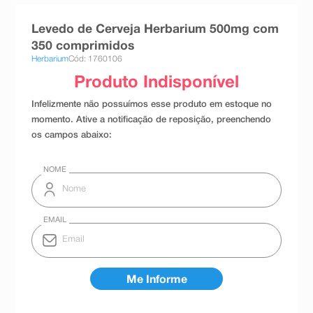
8
º
teste gravidez
Levedo de Cerveja Herbarium 500mg com
9
º
absorvente
350 comprimidos
Herbarium
Cód: 1760106
10
º
shampoo