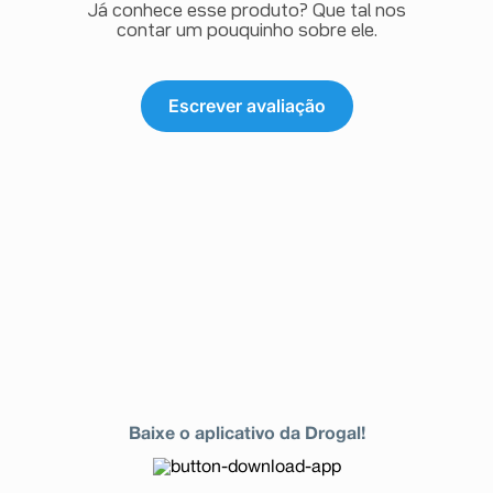
Já conhece esse produto? Que tal nos
em pequena quantidade de água (5-10 ml ou 1-2
contar um pouquinho sobre ele.
colheres de chá). Esta suspensão pode ser
administrada em colher ou conta-gotas. Os
comprimidos triturados podem também ser
administrados com pequenas quantidades de
Escrever avaliação
alimentos devendo-se, porém, evitar alimentos que
sabidamente diminuem a absorção da levotiroxina, tais
como as fórmulas pediátricas ou outras preparações
com soja, fibras, sementes, pois esses tipos de
alimentos podem interferir na absorção de LEVOID. A
suspensão preparada não pode ser guardada para uso
posterior.
A segurança e eficácia de LEVOID somente é garantida
na administração por via oral. Os riscos de uso por via
de administração não recomendada são: a não
obtenção do efeito desejado e ocorrência de reações
adversas.
Siga a orientação de seu médico, respeitando sempre
os horários, as doses e a duração do tratamento.
Não interrompa o tratamento sem o conhecimento do
seu médico.
Baixe o aplicativo da Drogal!