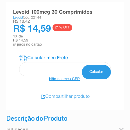
8
º
teste gravidez
Levoid 100mcg 30 Comprimidos
9
º
esmalte
Levoid
Cód: 22144
R$ 18,42
10
º
absorvente
R$ 14,59
21
% OFF
1
X de
R$ 14,59
s/ juros no cartão
Não sei meu CEP
Compartilhar produto
Descrição do Produto
Indicação