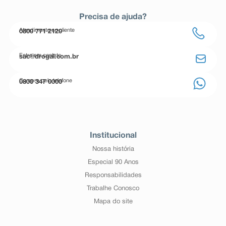
Precisa de ajuda?
Atendimento ao cliente
0800 771 2120
Entre em contato
sac@drogal.com.br
Compre pelo telefone
0800 347 0000
Institucional
Nossa história
Especial 90 Anos
Responsabilidades
Trabalhe Conosco
Mapa do site