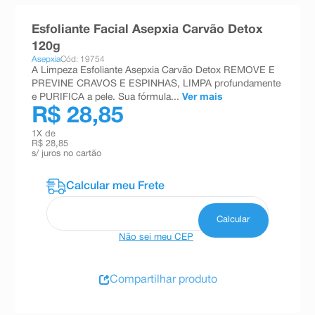
8
º
teste gravidez
Esfoliante Facial Asepxia Carvão Detox
9
º
absorvente
120g
Asepxia
Cód: 19754
10
º
shampoo
A Limpeza Esfoliante Asepxia Carvão Detox REMOVE E
PREVINE CRAVOS E ESPINHAS, LIMPA profundamente
e PURIFICA a pele. Sua fórmula...
Ver mais
R$ 28,85
1
X de
R$ 28,85
s/ juros no cartão
Não sei meu CEP
Compartilhar produto