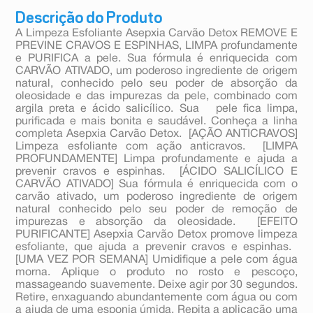
Descrição do Produto
A Limpeza Esfoliante Asepxia Carvão Detox REMOVE E
PREVINE CRAVOS E ESPINHAS, LIMPA profundamente
e PURIFICA a pele. Sua fórmula é enriquecida com
CARVÃO ATIVADO, um poderoso ingrediente de origem
natural, conhecido pelo seu poder de absorção da
oleosidade e das impurezas da pele, combinado com
argila preta e ácido salicílico. Sua pele fica limpa,
purificada e mais bonita e saudável. Conheça a linha
completa Asepxia Carvão Detox.  [AÇÃO ANTICRAVOS]
Limpeza esfoliante com ação anticravos.  [LIMPA
PROFUNDAMENTE] Limpa profundamente e ajuda a
prevenir cravos e espinhas.  [ÁCIDO SALICÍLICO E
CARVÃO ATIVADO] Sua fórmula é enriquecida com o
carvão ativado, um poderoso ingrediente de origem
natural conhecido pelo seu poder de remoção de
impurezas e absorção da oleosidade.  [EFEITO
PURIFICANTE] Asepxia Carvão Detox promove limpeza
esfoliante, que ajuda a prevenir cravos e espinhas. 
[UMA VEZ POR SEMANA] Umidifique a pele com água
morna. Aplique o produto no rosto e pescoço,
massageando suavemente. Deixe agir por 30 segundos.
Retire, enxaguando abundantemente com água ou com
a ajuda de uma esponja úmida. Repita a aplicação uma