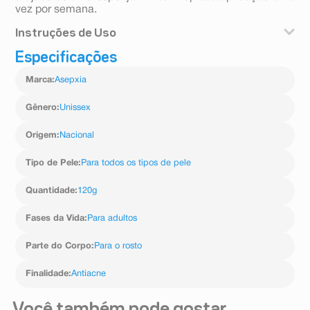
vez por semana.
Instruções de Uso
Especificações
Umidiﬁque a pele com água morna. Aplique o produto
no rosto e pescoço, massageando suavemente. Deixe
Marca
:
Asepxia
agir por 30 segundos. Retire, enxaguando
abundantemente com água ou com a ajuda de uma
esponja úmida. Repita a aplicação uma vez por
Gênero
:
Unissex
semana.
Origem
:
Nacional
Tipo de Pele
:
Para todos os tipos de pele
Quantidade
:
120g
Fases da Vida
:
Para adultos
Parte do Corpo
:
Para o rosto
Finalidade
:
Antiacne