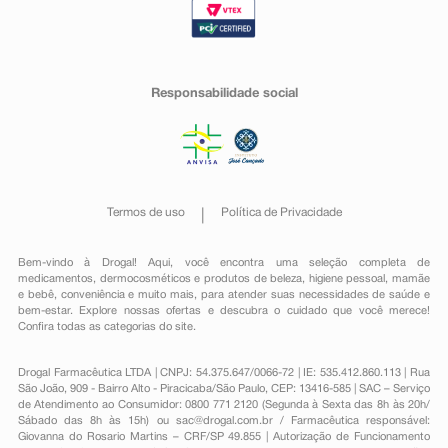
Responsabilidade social
Termos de uso
Política de Privacidade
Bem-vindo à Drogal! Aqui, você encontra uma seleção completa de
medicamentos
,
dermocosméticos e produtos de beleza
,
higiene pessoal
,
mamãe
e bebê
,
conveniência
e muito mais, para atender suas necessidades de saúde e
bem-estar. Explore nossas ofertas e descubra o cuidado que você merece!
Confira todas as categorias do site.
Drogal Farmacêutica LTDA | CNPJ: 54.375.647/0066-72 | IE: 535.412.860.113 | Rua
São João, 909 - Bairro Alto - Piracicaba/São Paulo, CEP: 13416-585 | SAC – Serviço
de Atendimento ao Consumidor: 0800 771 2120 (Segunda à Sexta das 8h às 20h/
Sábado das 8h às 15h) ou
sac@drogal.com.br
/ Farmacêutica responsável:
Giovanna do Rosario Martins – CRF/SP 49.855 | Autorização de Funcionamento