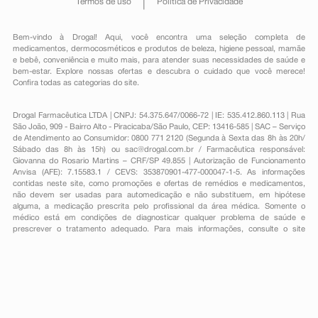
Termos de uso
Política de Privacidade
Bem-vindo à Drogal! Aqui, você encontra uma seleção completa de
medicamentos
,
dermocosméticos e produtos de beleza
,
higiene pessoal
,
mamãe
e bebê
,
conveniência
e muito mais, para atender suas necessidades de saúde e
bem-estar. Explore nossas ofertas e descubra o cuidado que você merece!
Confira todas as categorias do site.
Drogal Farmacêutica LTDA | CNPJ: 54.375.647/0066-72 | IE: 535.412.860.113 | Rua
São João, 909 - Bairro Alto - Piracicaba/São Paulo, CEP: 13416-585 | SAC – Serviço
de Atendimento ao Consumidor: 0800 771 2120 (Segunda à Sexta das 8h às 20h/
Sábado das 8h às 15h) ou
sac@drogal.com.br
/ Farmacêutica responsável:
Giovanna do Rosario Martins – CRF/SP 49.855 | Autorização de Funcionamento
Anvisa (AFE): 7.15583.1 / CEVS: 353870901-477-000047-1-5. As informações
contidas neste site, como promoções e ofertas de remédios e medicamentos,
não devem ser usadas para automedicação e não substituem, em hipótese
alguma, a medicação prescrita pelo profissional da área médica. Somente o
médico está em condições de diagnosticar qualquer problema de saúde e
prescrever o tratamento adequado. Para mais informações, consulte o site
Anvisa. As fotos contidas em nosso site são meramente ilustrativas. Promoções e
preços são válidos apenas para compras on-line, caso haja disponibilidade e
estão sujeitos a alterações no decorrer do dia. Todos os direitos reservados.
Powered by