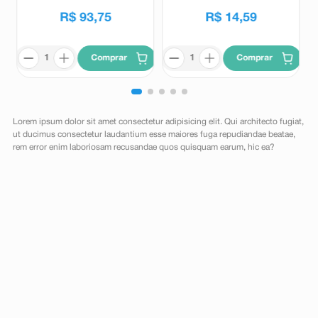
R$
93
,
75
R$
14
,
59
Comprar
Comprar
Lorem ipsum dolor sit amet consectetur adipisicing elit. Qui architecto fugiat,
ut ducimus consectetur laudantium esse maiores fuga repudiandae beatae,
rem error enim laboriosam recusandae quos quisquam earum, hic ea?