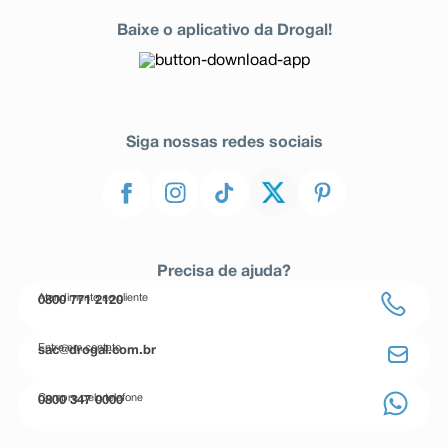
Baixe o aplicativo da Drogal!
Siga nossas redes sociais
Precisa de ajuda?
Atendimento ao cliente
0800 771 2120
Entre em contato
sac@drogal.com.br
Compre pelo telefone
0800 347 0000