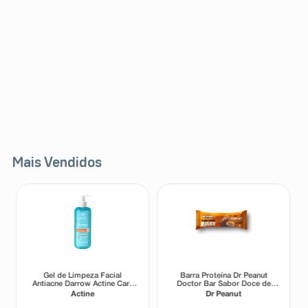
Mais Vendidos
Gel de Limpeza Facial
Barra Proteína Dr Peanut
Antiacne Darrow Actine Care
Doctor Bar Sabor Doce de
Alta Tolerância 400g
Leite 62g
Actine
Dr Peanut