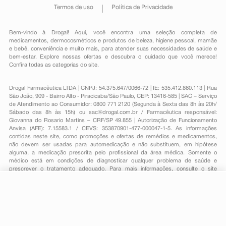
Termos de uso
Política de Privacidade
Bem-vindo à Drogal! Aqui, você encontra uma seleção completa de
medicamentos
,
dermocosméticos e produtos de beleza
,
higiene pessoal
,
mamãe
e bebê
,
conveniência
e muito mais, para atender suas necessidades de saúde e
bem-estar. Explore nossas ofertas e descubra o cuidado que você merece!
Confira todas as categorias do site.
Drogal Farmacêutica LTDA | CNPJ: 54.375.647/0066-72 | IE: 535.412.860.113 | Rua
São João, 909 - Bairro Alto - Piracicaba/São Paulo, CEP: 13416-585 | SAC – Serviço
de Atendimento ao Consumidor: 0800 771 2120 (Segunda à Sexta das 8h às 20h/
Sábado das 8h às 15h) ou
sac@drogal.com.br
/ Farmacêutica responsável:
Giovanna do Rosario Martins – CRF/SP 49.855 | Autorização de Funcionamento
Anvisa (AFE): 7.15583.1 / CEVS: 353870901-477-000047-1-5. As informações
contidas neste site, como promoções e ofertas de remédios e medicamentos,
não devem ser usadas para automedicação e não substituem, em hipótese
alguma, a medicação prescrita pelo profissional da área médica. Somente o
médico está em condições de diagnosticar qualquer problema de saúde e
prescrever o tratamento adequado. Para mais informações, consulte o site
Anvisa. As fotos contidas em nosso site são meramente ilustrativas. Promoções e
preços são válidos apenas para compras on-line, caso haja disponibilidade e
estão sujeitos a alterações no decorrer do dia. Todos os direitos reservados.
R$ 15,69
-
+
Comprar
Em
1
x
R$ 15,69
Powered by