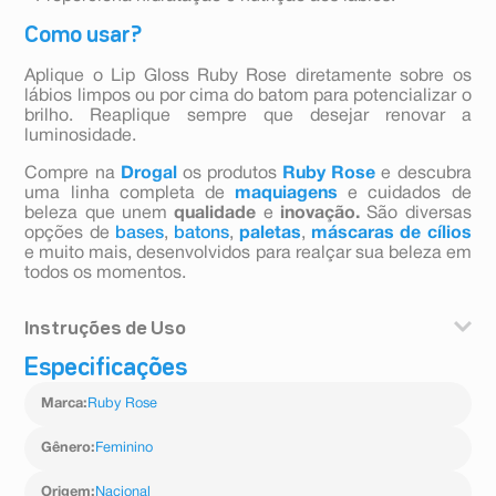
Como usar?
Aplique o Lip Gloss Ruby Rose diretamente sobre os
lábios limpos ou por cima do batom para potencializar o
brilho. Reaplique sempre que desejar renovar a
luminosidade.
Compre na
Drogal
os produtos
Ruby Rose
e descubra
uma linha completa de
maquiagens
e cuidados de
beleza que unem
qualidade
e
inovação.
São diversas
opções de
bases
,
batons
,
paletas
,
máscaras de cílios
e muito mais, desenvolvidos para realçar sua beleza em
todos os momentos.
Instruções de Uso
Especificações
Aplique o Lip Gloss Ruby Rose diretamente sobre os
lábios limpos ou por cima do batom para potencializar o
Marca
:
Ruby Rose
brilho. Reaplique sempre que desejar renovar a
luminosidade.
Gênero
:
Feminino
Origem
:
Nacional