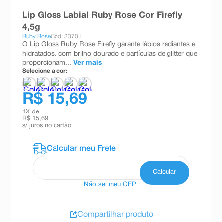
8
º
teste gravidez
Lip Gloss Labial Ruby Rose Cor Firefly
4,5g
9
º
absorvente
Ruby Rose
Cód: 33701
O Lip Gloss Ruby Rose Firefly garante lábios radiantes e
10
º
shampoo
hidratados, com brilho dourado e partículas de glitter que
proporcionam...
Ver mais
Selecione a cor:
R$ 15,69
1
X de
R$ 15,69
s/ juros no cartão
Não sei meu CEP
Compartilhar produto