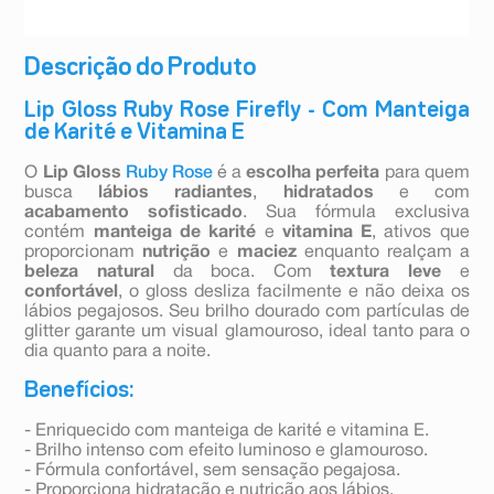
Descrição do Produto
Lip Gloss Ruby Rose Firefly - Com Manteiga
de Karité e Vitamina E
O
Lip Gloss
Ruby Rose
é a
escolha perfeita
para quem
busca
lábios radiantes
,
hidratados
e com
acabamento sofisticado
. Sua fórmula exclusiva
contém
manteiga de karité
e
vitamina E
, ativos que
proporcionam
nutrição
e
maciez
enquanto realçam a
beleza natural
da boca. Com
textura leve
e
confortável
, o gloss desliza facilmente e não deixa os
lábios pegajosos. Seu brilho dourado com partículas de
glitter garante um visual glamouroso, ideal tanto para o
dia quanto para a noite.
Benefícios:
- Enriquecido com manteiga de karité e vitamina E.
- Brilho intenso com efeito luminoso e glamouroso.
- Fórmula confortável, sem sensação pegajosa.
- Proporciona hidratação e nutrição aos lábios.