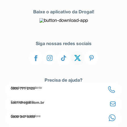
Baixe o aplicativo da Drogal!
Siga nossas redes sociais
Precisa de ajuda?
Atendimento ao cliente
0800 771 2120
Entre em contato
sac@drogal.com.br
Compre pelo telefone
0800 347 0000