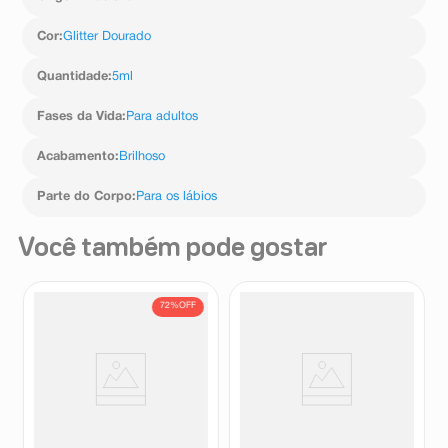
Cor
:
Glitter Dourado
Quantidade
:
5ml
Fases da Vida
:
Para adultos
Acabamento
:
Brilhoso
Parte do Corpo
:
Para os lábios
Você também pode gostar
72%
OFF
Batom Vult Hidra Lips
Lip Gloss Labial Ruby Rose
Madacâmia 3,6g
Cor Flashlight 4,5g
Vult
Ruby Rose