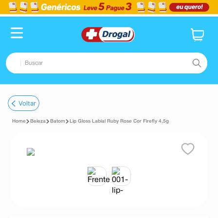
Buscar
TERMOS MAIS BUSCADOS
Voltar
1
º
fralda
Beleza
Batom
Lip Gloss Labial Ruby Rose Cor Firefly 4,5g
2
º
dipirona
3
º
lenço umedecido
4
º
tadalafila
5
º
minoxidil
6
º
desodorante
7
º
esmalte