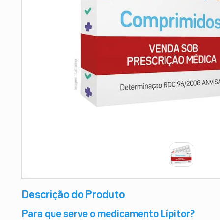
9
º
teste gravidez
10
º
esmalte
Descrição do Produto
Para que serve o medicamento Lípitor?