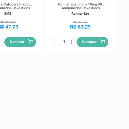
ina Cálcica 20mg EMS
Runner Eze 5mg + 10mg 30
imidos Revestidos
Comprimidos Revestidos
EMS
Runner Eze
R$
157
,
93
R$
78
,
72
R$
47
,
29
R$
63
,
29
Comprar
Comprar