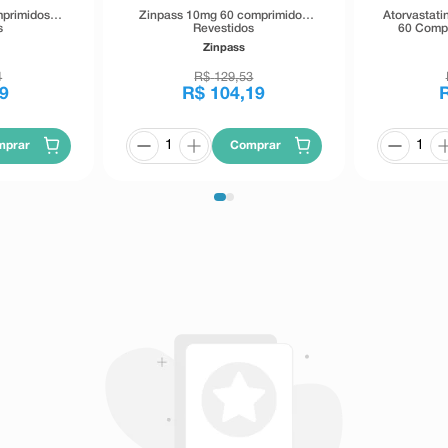
primidos
Zinpass 10mg 60 comprimidos
Atorvastat
s
Revestidos
60 Compr
Zinpass
4
R$
129
,
53
9
R$
104
,
19
mprar
Comprar