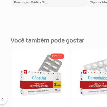
Prescrição Médica
:
Sim
Tipo de M
Você também pode gostar
FF
29%
OFF