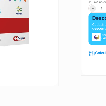
s/ juros no c
-
Desco
Cadastre
descont
Pro
VIA