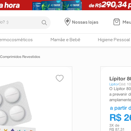
:)
Meu
Nossas lojas
ermocosméticos
Mamãe e Bebê
Higiene Pessoal
0 Comprimidos Revestidos
Lípitor 
Lipitor
Cód: 1
O Lípitor 80
a prevenir 
amplamente
a partir 
R$ 2
3
X de
R$ 87,31