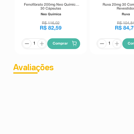
Fenofibrato 200mg Neo Química
Ruva 20mg 30 Com
30 Cápsulas
Revestido
Neo Química
Ruva
R$
116
,
02
R$
104
,
8
R$
82
,
59
R$
84
,
7
Comprar
Co
Avaliações