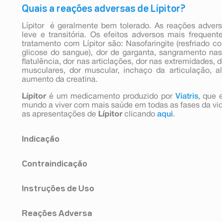
Quais a reações adversas de Lípitor?
Lípitor é geralmente bem tolerado. As reações adver
leve e transitória. Os efeitos adversos mais freque
tratamento com Lípitor são: Nasofaringite (resfriado 
glicose do sangue), dor de garganta, sangramento nasa
flatulência, dor nas articlações, dor nas extremidades
musculares, dor muscular, inchaço da articulação, a
aumento da creatina.
Lípitor
é um medicamento produzido por
Viatris
, que 
mundo a viver com mais saúde em todas as fases da vi
as apresentações de
Lípitor
clicando
aqui
.
Indicação
Lípitor® (atorvastatina cálcica) comprimidos revesti
Contraindicação
dieta para o tratamento de pacientes com níveis el
lipoproteína de baixa densidade (LDL-C), apolipoproteí
Lípitor® (atorvastatina cálcica) comprimidos revesti
para aumentar os níveis de lipoproteína de alta de
Instruções de Uso
dieta para o tratamento de pacientes com níveis el
hipercolesterolemia primária (hipercolesterolemia heter
lipoproteína de baixa densidade (LDL-C), apolipoproteí
hiperlipidemia combinada (mista) (Fredrickson tipo
Este medicamento deve ser usado após a prescrição mé
para aumentar os níveis de lipoproteína de alta de
triglicérides séricos (Fredrickson tipo IV) e para pac
Reações Adversa
80 mg em dose única diária, usada a qualquer hora 
hipercolesterolemia primária (hipercolesterolemia heter
(Fredrickson tipo III) que não respondem de forma ad