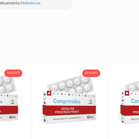
edicamento
:
Referência
19%
OFF
20%
OFF