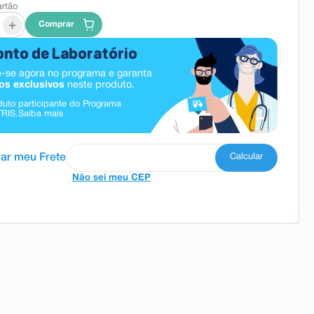
artão
+
Comprar
nto de Laboratório
-se agora no programa e garanta
os exclusivos
neste produto.
duto participante do Programa
TRIS.
Saiba mais
Não sei meu CEP