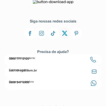
Siga nossas redes sociais
Precisa de ajuda?
Atendimento ao cliente
0800 771 2120
Entre em contato
sac@drogal.com.br
Compre pelo telefone
0800 347 0000