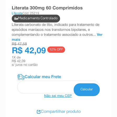
8
º
teste gravidez
Literata 300mg 60 Comprimidos
Literata
Cód: 25219
9
º
esmalte
Medicamento Controlado
10
º
absorvente
Literata carbonato de lítio, indicado para tratamento de
episódios maníacos nos transtornos bipolares, e
complementando o tratamento associado a outros...
Ver
mais
R$ 47,58
R$ 42,09
12
% OFF
1
X de
R$ 42,09
s/ juros no cartão
Não sei meu CEP
Compartilhar produto