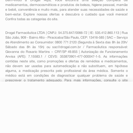
Bem-vindo à Drogal! Aqui, você encontra uma seleção completa de
medicamentos
,
dermocosméticos e produtos de beleza
,
higiene pessoal
,
mamãe
e bebê
,
conveniência
e muito mais, para atender suas necessidades de saúde e
bem-estar. Explore nossas ofertas e descubra o cuidado que você merece!
Confira todas as categorias do site.
Drogal Farmacêutica LTDA | CNPJ: 54.375.647/0066-72 | IE: 535.412.860.113 | Rua
São João, 909 - Bairro Alto - Piracicaba/São Paulo, CEP: 13416-585 | SAC – Serviço
de Atendimento ao Consumidor: 0800 771 2120 (Segunda à Sexta das 8h às 20h/
Sábado das 8h às 15h) ou
sac@drogal.com.br
/ Farmacêutica responsável:
Giovanna do Rosario Martins – CRF/SP 49.855 | Autorização de Funcionamento
Anvisa (AFE): 7.15583.1 / CEVS: 353870901-477-000047-1-5. As informações
contidas neste site, como promoções e ofertas de remédios e medicamentos,
não devem ser usadas para automedicação e não substituem, em hipótese
alguma, a medicação prescrita pelo profissional da área médica. Somente o
médico está em condições de diagnosticar qualquer problema de saúde e
prescrever o tratamento adequado. Para mais informações, consulte o site
Anvisa. As fotos contidas em nosso site são meramente ilustrativas. Promoções e
preços são válidos apenas para compras on-line, caso haja disponibilidade e
R$ 47,58
estão sujeitos a alterações no decorrer do dia. Todos os direitos reservados.
-
+
R$ 42,09
Comprar
Em
1
x
R$ 42,09
Powered by