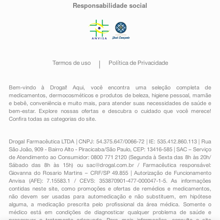
Responsabilidade social
Termos de uso
Política de Privacidade
Bem-vindo à Drogal! Aqui, você encontra uma seleção completa de
medicamentos
,
dermocosméticos e produtos de beleza
,
higiene pessoal
,
mamãe
e bebê
,
conveniência
e muito mais, para atender suas necessidades de saúde e
bem-estar. Explore nossas ofertas e descubra o cuidado que você merece!
Confira todas as categorias do site.
Drogal Farmacêutica LTDA | CNPJ: 54.375.647/0066-72 | IE: 535.412.860.113 | Rua
São João, 909 - Bairro Alto - Piracicaba/São Paulo, CEP: 13416-585 | SAC – Serviço
de Atendimento ao Consumidor: 0800 771 2120 (Segunda à Sexta das 8h às 20h/
Sábado das 8h às 15h) ou
sac@drogal.com.br
/ Farmacêutica responsável:
Giovanna do Rosario Martins – CRF/SP 49.855 | Autorização de Funcionamento
Anvisa (AFE): 7.15583.1 / CEVS: 353870901-477-000047-1-5. As informações
contidas neste site, como promoções e ofertas de remédios e medicamentos,
não devem ser usadas para automedicação e não substituem, em hipótese
alguma, a medicação prescrita pelo profissional da área médica. Somente o
médico está em condições de diagnosticar qualquer problema de saúde e