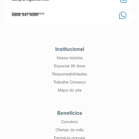
0800 347 0000
Compre pelo telefone
Institucional
Nossa história
Especial 90 Anos
Responsabilidades
Trabalhe Conosco
Mapa do site
Benefícios
Convênio
Ofertas do mês
Farmácia popular