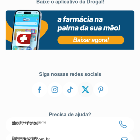
Baixe o aplicativo da Drogal!
Siga nossas redes sociais
Precisa de ajuda?
0800 771 2120
Atendimento ao cliente
sac@drogal.com.br
Entre em contato