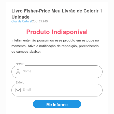
8
º
teste gravidez
Livro Fisher-Price Meu Livrão de Colorir 1
9
º
esmalte
Unidade
Ciranda Cultural
Cód: 27240
10
º
absorvente