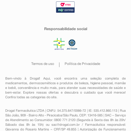
Responsabilidade social
Termos de uso
Política de Privacidade
Bem-vindo à Drogal! Aqui, você encontra uma seleção completa de
medicamentos
,
dermocosméticos e produtos de beleza
,
higiene pessoal
,
mamãe
e bebê
,
conveniência
e muito mais, para atender suas necessidades de saúde e
bem-estar. Explore nossas ofertas e descubra o cuidado que você merece!
Confira todas as categorias do site.
Drogal Farmacêutica LTDA | CNPJ: 54.375.647/0066-72 | IE: 535.412.860.113 | Rua
São João, 909 - Bairro Alto - Piracicaba/São Paulo, CEP: 13416-585 | SAC – Serviço
de Atendimento ao Consumidor: 0800 771 2120 (Segunda à Sexta das 8h às 20h/
Sábado das 8h às 15h) ou
sac@drogal.com.br
/ Farmacêutica responsável:
Giovanna do Rosario Martins – CRF/SP 49.855 | Autorização de Funcionamento