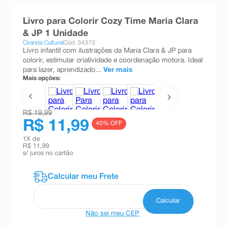
8
º
teste gravidez
Livro para Colorir Cozy Time Maria Clara
9
º
esmalte
& JP 1 Unidade
Ciranda Cultural
Cód: 34373
10
º
absorvente
Livro infantil com ilustrações da Maria Clara & JP para
colorir, estimular criatividade e coordenação motora. Ideal
para lazer, aprendizado...
Ver mais
Mais opções:
R$ 19,99
R$ 11,99
40
% OFF
1
X de
R$ 11,99
s/ juros no cartão
Não sei meu CEP