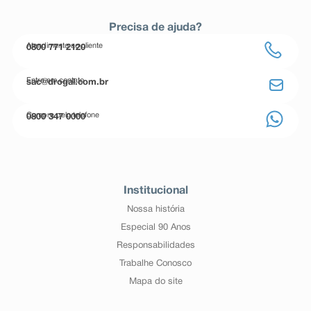
Precisa de ajuda?
Atendimento ao cliente
0800 771 2120
Entre em contato
sac@drogal.com.br
Compre pelo telefone
0800 347 0000
Institucional
Nossa história
Especial 90 Anos
Responsabilidades
Trabalhe Conosco
Mapa do site