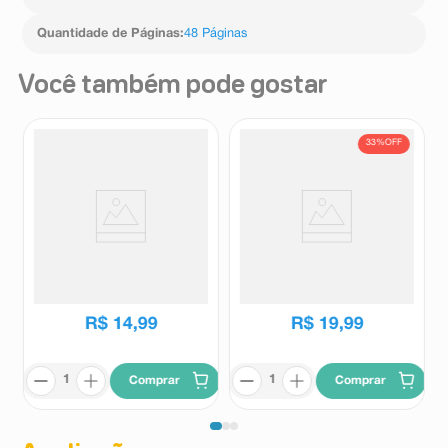
Quantidade de Páginas
:
48 Páginas
Você também pode gostar
33%
OFF
Livro para Colorir Disney Baby
Livro para Colorir Comfy And
Stitch e Seus Amigos 1
Cozy Tom e Jerry 1 Unidade
Unidade
Ciranda Cultural
Ciranda Cultural
R$
29
,
99
R$
14
,
99
R$
19
,
99
Comprar
Comprar