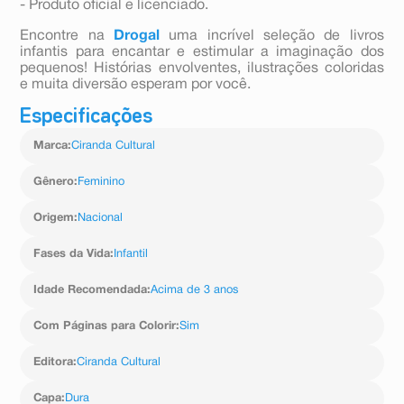
- Produto oficial e licenciado.
Encontre na
Drogal
uma incrível seleção de livros
infantis para encantar e estimular a imaginação dos
pequenos! Histórias envolventes, ilustrações coloridas
e muita diversão esperam por você.
Especificações
Marca
:
Ciranda Cultural
Gênero
:
Feminino
Origem
:
Nacional
Fases da Vida
:
Infantil
Idade Recomendada
:
Acima de 3 anos
Com Páginas para Colorir
:
Sim
Editora
:
Ciranda Cultural
Capa
:
Dura