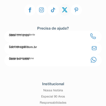
Precisa de ajuda?
Atendimento ao cliente
0800 771 2120
Entre em contato
sac@drogal.com.br
Compre pelo telefone
0800 347 0000
Institucional
Nossa história
Especial 90 Anos
Responsabilidades