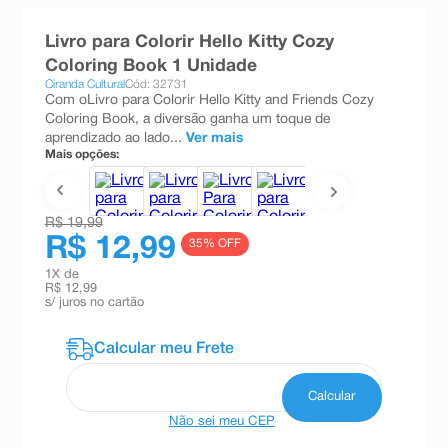
8
º
teste gravidez
Livro para Colorir Hello Kitty Cozy
9
º
esmalte
Coloring Book 1 Unidade
Ciranda Cultural
Cód: 32731
10
º
absorvente
Com oLivro para Colorir Hello Kitty and Friends Cozy
Coloring Book, a diversão ganha um toque de
aprendizado ao lado...
Ver mais
Mais opções:
R$ 19,99
R$ 12,99
35
% OFF
1
X de
R$ 12,99
s/ juros no cartão
Não sei meu CEP