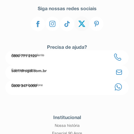
Siga nossas redes sociais
Precisa de ajuda?
Atendimento ao cliente
0800 771 2120
Entre em contato
sac@drogal.com.br
Compre pelo telefone
0800 347 0000
Institucional
Nossa história
Especial 90 Anos