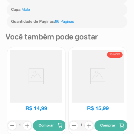
Capa
:
Mole
Quantidade de Páginas
:
96 Páginas
Você também pode gostar
20%
OFF
Livro para Colorir Heróis do
Kit Livro para Colorir Cozy
Futebol 1 Unidade
Time Snoopy 1 Unidade + 5
Canetas Coloridas + 1 Cartela
Ciranda Cultural
Ciranda Cultural
de Adesivos
R$
19
,
99
R$
14
,
99
R$
15
,
99
Comprar
Comprar