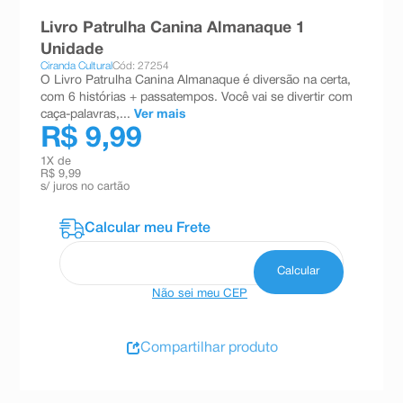
8
º
teste gravidez
Livro Patrulha Canina Almanaque 1
Unidade
9
º
esmalte
Ciranda Cultural
Cód: 27254
O Livro Patrulha Canina Almanaque é diversão na certa,
10
º
absorvente
com 6 histórias + passatempos. Você vai se divertir com
caça-palavras,...
Ver mais
R$ 9,99
1
X de
R$ 9,99
s/ juros no cartão
Não sei meu CEP
Compartilhar produto