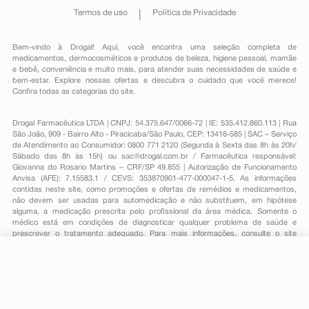
Termos de uso
Política de Privacidade
Bem-vindo à Drogal! Aqui, você encontra uma seleção completa de
medicamentos
,
dermocosméticos e produtos de beleza
,
higiene pessoal
,
mamãe
e bebê
,
conveniência
e muito mais, para atender suas necessidades de saúde e
bem-estar. Explore nossas ofertas e descubra o cuidado que você merece!
Confira todas as categorias do site.
Drogal Farmacêutica LTDA | CNPJ: 54.375.647/0066-72 | IE: 535.412.860.113 | Rua
São João, 909 - Bairro Alto - Piracicaba/São Paulo, CEP: 13416-585 | SAC – Serviço
de Atendimento ao Consumidor: 0800 771 2120 (Segunda à Sexta das 8h às 20h/
Sábado das 8h às 15h) ou
sac@drogal.com.br
/ Farmacêutica responsável:
Giovanna do Rosario Martins – CRF/SP 49.855 | Autorização de Funcionamento
Anvisa (AFE): 7.15583.1 / CEVS: 353870901-477-000047-1-5. As informações
contidas neste site, como promoções e ofertas de remédios e medicamentos,
não devem ser usadas para automedicação e não substituem, em hipótese
alguma, a medicação prescrita pelo profissional da área médica. Somente o
médico está em condições de diagnosticar qualquer problema de saúde e
prescrever o tratamento adequado. Para mais informações, consulte o site
Anvisa. As fotos contidas em nosso site são meramente ilustrativas. Promoções e
preços são válidos apenas para compras on-line, caso haja disponibilidade e
R$ 121,99
estão sujeitos a alterações no decorrer do dia. Todos os direitos reservados.
-
+
R$ 88,69
Comprar
Em
2
x
R$ 44,34
Powered by