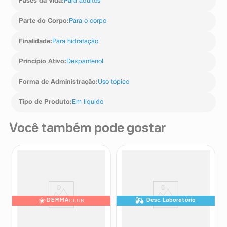
Fases da Vida
:
Para adultos
Parte do Corpo
:
Para o corpo
Finalidade
:
Para hidratação
Princípio Ativo
:
Dexpantenol
Forma de Administração
:
Uso tópico
Tipo de Produto
:
Em líquido
Você também pode gostar
DERMA
CLUB
Desc. Laboratório
Creme Cerave Hidratante
Hidratante Facial Epidrat
Corporal Sem Perfume 200g
Acqua 50ml
CeraVe
Mantecorp Skincare