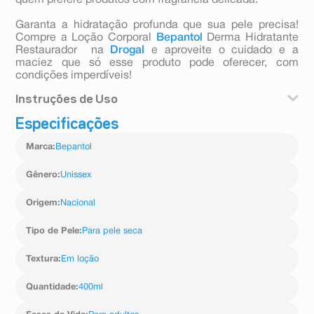
quem prefere produtos com fragrância delicada.
Garanta a hidratação profunda que sua pele precisa!
Compre a Loção Corporal
Bepantol
Derma Hidratante
Restaurador na
Drogal
e aproveite o cuidado e a
maciez que só esse produto pode oferecer, com
condições imperdíveis!
Instruções de Uso
Especificações
Aplique a Loção Corporal Bepantol Derma Hidratante
Restaurador sobre a pele limpa e seca, massageando
Marca
:
Bepantol
até completa absorção. Use diariamente,
especialmente após o banho, para manter a pele
hidratada e protegida ao longo do dia.
Gênero
:
Unissex
Origem
:
Nacional
Tipo de Pele
:
Para pele seca
Textura
:
Em loção
Quantidade
:
400ml