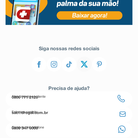
Siga nossas redes sociais
Precisa de ajuda?
Atendimento ao cliente
0800 771 2120
Entre em contato
sac@drogal.com.br
Compre pelo telefone
0800 347 0000