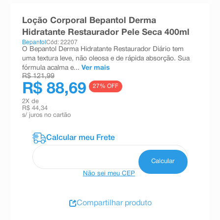
8
º
esmalte
Loção Corporal Bepantol Derma
9
º
absorvente
Hidratante Restaurador Pele Seca 400ml
Bepantol
Cód: 22207
10
º
shampoo
O Bepantol Derma Hidratante Restaurador Diário tem
uma textura leve, não oleosa e de rápida absorção. Sua
fórmula acalma e...
Ver mais
R$ 121,99
R$ 88,69
27
% OFF
2
X de
R$ 44,34
s/ juros no cartão
Não sei meu CEP
Compartilhar produto