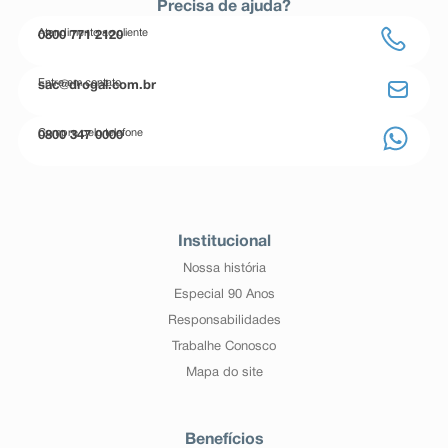
Precisa de ajuda?
Atendimento ao cliente
0800 771 2120
Entre em contato
sac@drogal.com.br
Compre pelo telefone
0800 347 0000
Institucional
Nossa história
Especial 90 Anos
Responsabilidades
Trabalhe Conosco
Mapa do site
Benefícios