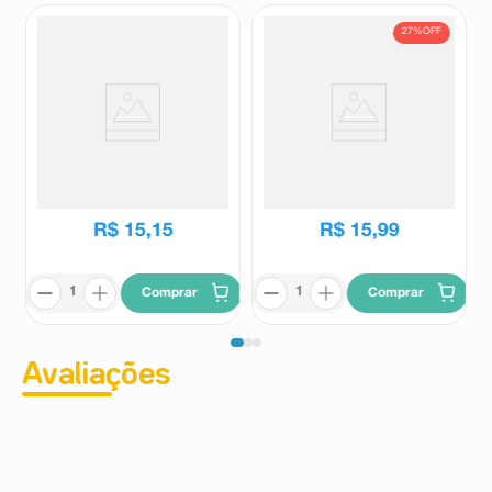
27%
OFF
Sabonete em Barra Asepxia
Sabonete Líquido Facial Zeta
Esfoliante Ação Anticravos 80g
Skin 150ml
Asepxia
Zeta Skin
R$
21
,
99
R$
15
,
15
R$
15
,
99
Comprar
Comprar
Avaliações