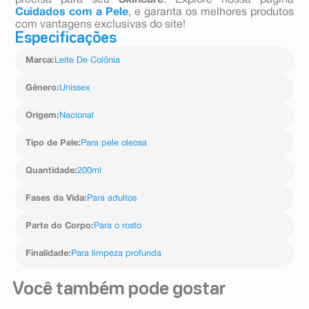
precisa para seu
Skincare
. Explore nossa página
Cuidados com a Pele
, e garanta os melhores produtos
com vantagens exclusivas do site!
Especificações
Marca
:
Leite De Colônia
Gênero
:
Unissex
Origem
:
Nacional
Tipo de Pele
:
Para pele oleosa
Quantidade
:
200ml
Fases da Vida
:
Para adultos
Parte do Corpo
:
Para o rosto
Finalidade
:
Para limpeza profunda
Você também pode gostar