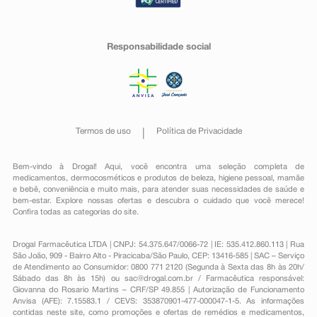
Responsabilidade social
Termos de uso
Política de Privacidade
Bem-vindo à Drogal! Aqui, você encontra uma seleção completa de
medicamentos
,
dermocosméticos e produtos de beleza
,
higiene pessoal
,
mamãe
e bebê
,
conveniência
e muito mais, para atender suas necessidades de saúde e
bem-estar. Explore nossas ofertas e descubra o cuidado que você merece!
Confira todas as categorias do site.
Drogal Farmacêutica LTDA | CNPJ: 54.375.647/0066-72 | IE: 535.412.860.113 | Rua
São João, 909 - Bairro Alto - Piracicaba/São Paulo, CEP: 13416-585 | SAC – Serviço
de Atendimento ao Consumidor: 0800 771 2120 (Segunda à Sexta das 8h às 20h/
Sábado das 8h às 15h) ou
sac@drogal.com.br
/ Farmacêutica responsável:
Giovanna do Rosario Martins – CRF/SP 49.855 | Autorização de Funcionamento
Anvisa (AFE): 7.15583.1 / CEVS: 353870901-477-000047-1-5. As informações
contidas neste site, como promoções e ofertas de remédios e medicamentos,