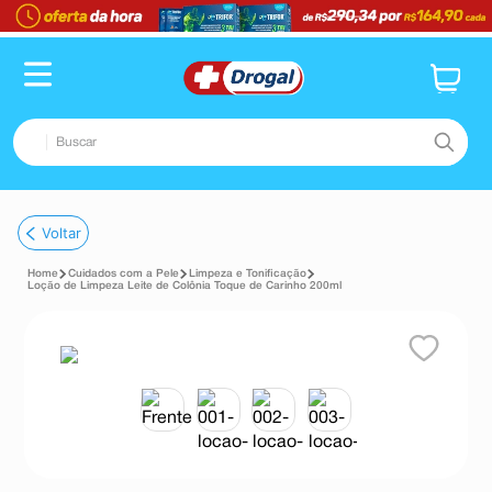
Buscar
TERMOS MAIS BUSCADOS
Voltar
1
º
fralda
Cuidados com a Pele
Limpeza e Tonificação
2
º
dipirona
Loção de Limpeza Leite de Colônia Toque de Carinho 200ml
3
º
lenço umedecido
4
º
tadalafila
5
º
minoxidil
6
º
desodorante
7
º
esmalte