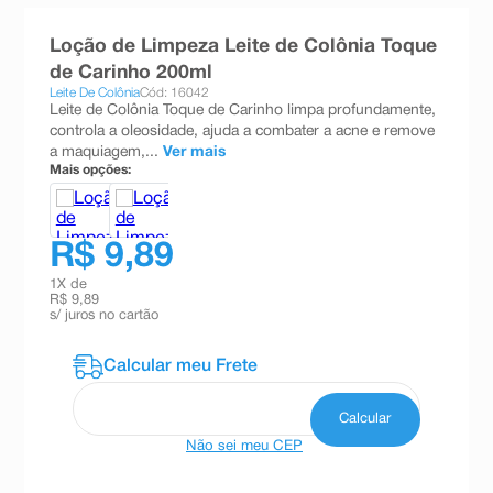
8
º
teste gravidez
Loção de Limpeza Leite de Colônia Toque
9
º
absorvente
de Carinho 200ml
Leite De Colônia
Cód: 16042
10
º
shampoo
Leite de Colônia Toque de Carinho limpa profundamente,
controla a oleosidade, ajuda a combater a acne e remove
a maquiagem,...
Ver mais
Mais opções:
R$ 9,89
1
X de
R$ 9,89
s/ juros no cartão
Não sei meu CEP