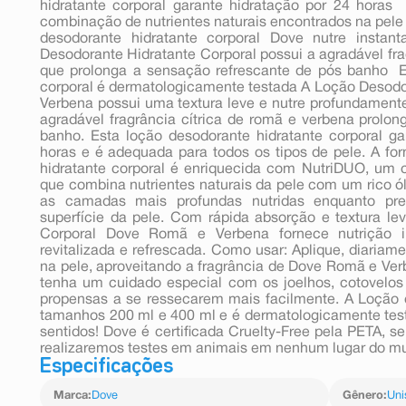
hidratante corporal garante hidratação por 24 horas
combinação de nutrientes naturais encontrados na pele 
desodorante hidratante corporal Dove nutre instan
Desodorante Hidratante Corporal possui a agradável fra
que prolonga a sensação refrescante de pós banho  E
corporal é dermatologicamente testada A Loção Desodo
Verbena possui uma textura leve e nutre profundamente
agradável fragrância cítrica de romã e verbena prolo
banho. Esta loção desodorante hidratante corporal ga
horas e é adequada para todos os tipos de pele. A fo
hidratante corporal é enriquecida com NutriDUO, um 
que combina nutrientes naturais da pele com um rico ól
as camadas mais profundas nutridas enquanto pre
superfície da pele. Com rápida absorção e textura le
Corporal Dove Romã e Verbena fornece nutrição i
revitalizada e refrescada. Como usar: Aplique, diariam
na pele, aproveitando a fragrância de Dove Romã e Ve
tenha um cuidado especial com os joelhos, cotovelos
propensas a se ressecarem mais facilmente. A Loção c
tamanhos 200 ml e 400 ml e é dermatologicamente tes
sentidos! Dove é certificada Cruelty-Free pela PETA, 
realizaremos testes em animais em nenhum lugar do m
Especificações
Marca
:
Dove
Gênero
:
Uni