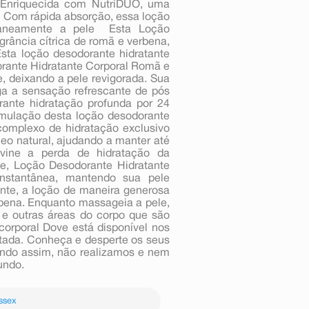
  Enriquecida com NutriDUO, uma
 Com rápida absorção, essa loção
taneamente a pele  Esta Loção
grância cítrica de romã e verbena,
sta loção desodorante hidratante
rante Hidratante Corporal Romã e
, deixando a pele revigorada. Sua
nga a sensação refrescante de pós
rante hidratação profunda por 24
rmulação desta loção desodorante
complexo de hidratação exclusivo
eo natural, ajudando a manter até
vine a perda de hidratação da
ve, Loção Desodorante Hidratante
nstantânea, mantendo sua pele
ente, a loção de maneira generosa
rbena. Enquanto massageia a pele,
 e outras áreas do corpo que são
orporal Dove está disponível nos
tada. Conheça e desperte os seus
sendo assim, não realizamos e nem
undo.
ssex