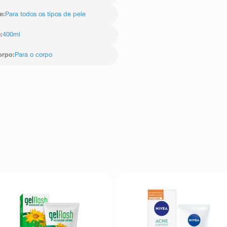
e
:
Para todos os tipos de pele
e
:
400ml
orpo
:
Para o corpo