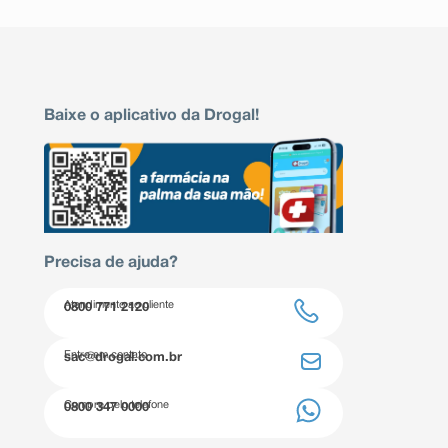
Baixe o aplicativo da Drogal!
Precisa de ajuda?
Atendimento ao cliente
0800 771 2120
Entre em contato
sac@drogal.com.br
Compre pelo telefone
0800 347 0000