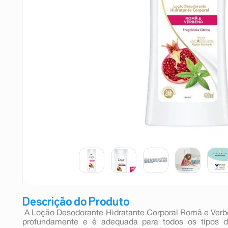
9
º
teste gravidez
10
º
esmalte
Descrição do Produto
 A Loção Desodorante Hidratante Corporal Romã e Verbe
profundamente e é adequada para todos os tipos de