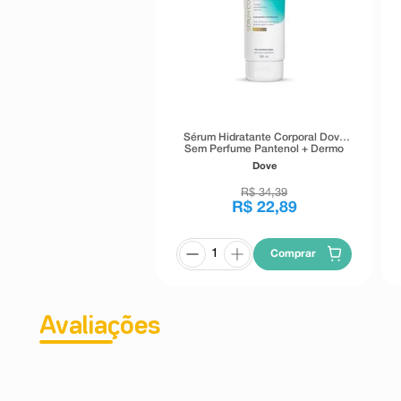
Sérum Hidratante Corporal Dove
Sem Perfume Pantenol + Dermo
Reparador 180ml
Dove
R$
34
,
39
R$
22
,
89
Comprar
Avaliações