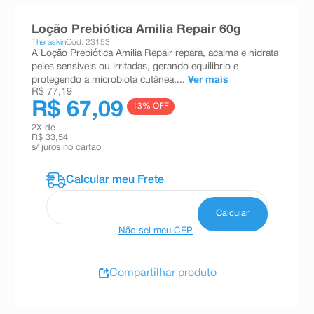
8
º
teste gravidez
Loção Prebiótica Amilia Repair 60g
9
º
esmalte
Theraskin
Cód: 23153
A Loção Prebiótica Amilia Repair repara, acalma e hidrata
10
º
absorvente
peles sensíveis ou irritadas, gerando equilibrio e
protegendo a microbiota cutânea....
Ver mais
R$ 77,19
R$ 67,09
13
% OFF
2
X de
R$ 33,54
s/ juros no cartão
Não sei meu CEP
Compartilhar produto