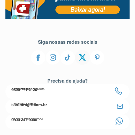
Siga nossas redes sociais
Precisa de ajuda?
Atendimento ao cliente
0800 771 2120
Entre em contato
sac@drogal.com.br
Compre pelo telefone
0800 347 0000