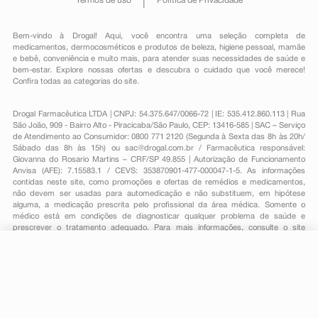
Termos de uso
Política de Privacidade
Bem-vindo à Drogal! Aqui, você encontra uma seleção completa de
medicamentos
,
dermocosméticos e produtos de beleza
,
higiene pessoal
,
mamãe
e bebê
,
conveniência
e muito mais, para atender suas necessidades de saúde e
bem-estar. Explore nossas ofertas e descubra o cuidado que você merece!
Confira todas as categorias do site.
Drogal Farmacêutica LTDA | CNPJ: 54.375.647/0066-72 | IE: 535.412.860.113 | Rua
São João, 909 - Bairro Alto - Piracicaba/São Paulo, CEP: 13416-585 | SAC – Serviço
de Atendimento ao Consumidor: 0800 771 2120 (Segunda à Sexta das 8h às 20h/
Sábado das 8h às 15h) ou
sac@drogal.com.br
/ Farmacêutica responsável:
Giovanna do Rosario Martins – CRF/SP 49.855 | Autorização de Funcionamento
Anvisa (AFE): 7.15583.1 / CEVS: 353870901-477-000047-1-5. As informações
contidas neste site, como promoções e ofertas de remédios e medicamentos,
não devem ser usadas para automedicação e não substituem, em hipótese
alguma, a medicação prescrita pelo profissional da área médica. Somente o
médico está em condições de diagnosticar qualquer problema de saúde e
prescrever o tratamento adequado. Para mais informações, consulte o site
Anvisa. As fotos contidas em nosso site são meramente ilustrativas. Promoções e
preços são válidos apenas para compras on-line, caso haja disponibilidade e
R$ 77,19
estão sujeitos a alterações no decorrer do dia. Todos os direitos reservados.
-
+
R$ 67,09
Comprar
Em
2
x
R$ 33,54
Powered by