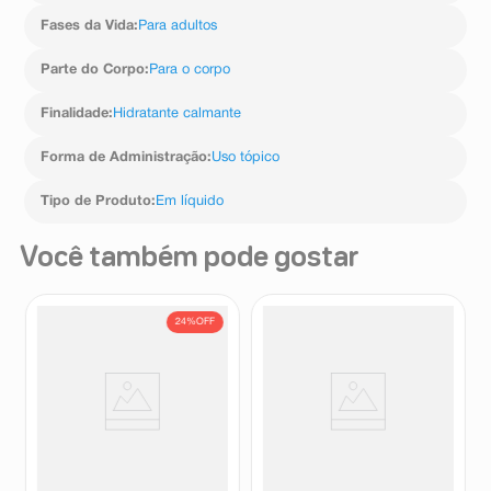
Fases da Vida
:
Para adultos
Parte do Corpo
:
Para o corpo
Finalidade
:
Hidratante calmante
Forma de Administração
:
Uso tópico
Tipo de Produto
:
Em líquido
Você também pode gostar
24%
OFF
Hidratante Facial Zeta Skin Oil
Sérum Facial Anti-Aging
Free e Vitamina E 50ml
Creamy Skincare Retinal
0,05% + Gluconolactona 30g
Zeta Skin
Creamy
R$
20
,
99