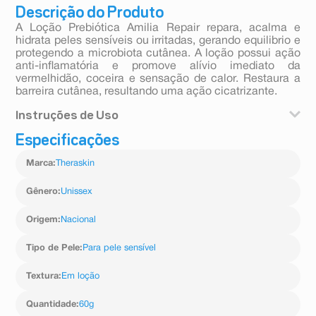
Descrição do Produto
A Loção Prebiótica Amilia Repair repara, acalma e
hidrata peles sensíveis ou irritadas, gerando equilibrio e
protegendo a microbiota cutânea. A loção possui ação
anti-inflamatória e promove alívio imediato da
vermelhidão, coceira e sensação de calor. Restaura a
barreira cutânea, resultando uma ação cicatrizante.
Instruções de Uso
Especificações
Modo de usar: Aplicar na área afetada 2 vezes por dia,
ou conforme orientação médica.
Marca
:
Theraskin
Gênero
:
Unissex
Origem
:
Nacional
Tipo de Pele
:
Para pele sensível
Textura
:
Em loção
Quantidade
:
60g