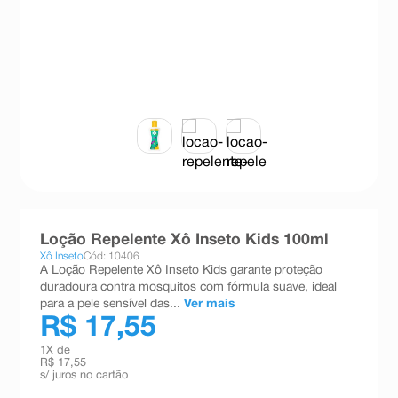
8
º
teste gravidez
9
º
esmalte
10
º
absorvente
Loção Repelente Xô Inseto Kids 100ml
Xô Inseto
Cód: 10406
A Loção Repelente Xô Inseto Kids garante proteção
duradoura contra mosquitos com fórmula suave, ideal
para a pele sensível das...
Ver mais
R$ 17,55
1
X de
R$ 17,55
s/ juros no cartão