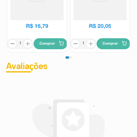
Loção Repelente Off Family
Raid Elétrico Líquido 45
200ml
Noites + Refil 32,9ml
Off
Raid
R$
22
,
79
R$
16
,
79
R$
20
,
05
Comprar
Comprar
Avaliações