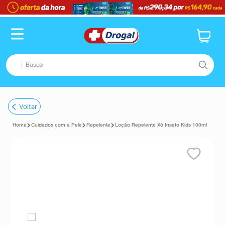
Buscar
TERMOS MAIS BUSCADOS
Voltar
1
º
fralda
Cuidados com a Pele
Repelente
Loção Repelente Xô Inseto Kids 100ml
2
º
pampers confort sec max
3
º
dipirona
4
º
lenço umedecido
5
º
tadalafila
6
º
minoxidil
7
º
desodorante