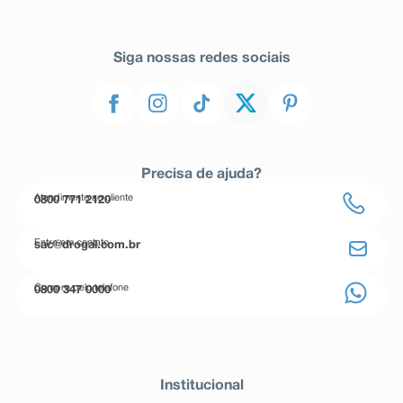
Siga nossas redes sociais
Precisa de ajuda?
Atendimento ao cliente
0800 771 2120
Entre em contato
sac@drogal.com.br
Compre pelo telefone
0800 347 0000
Institucional