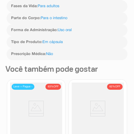
Fases da Vida
:
Para adultos
Parte do Corpo
:
Para o intestino
Forma de Administração
:
Uso oral
Tipo de Produto
:
Em cápsula
Prescrição Médica
:
Não
Você também pode gostar
63%
OFF
62%
OFF
Leve + Pague -
Simeticona 75mg/ml Medley
Simeticona 75mg/ml Biosintética
Emulsão Oral Gotas Sabor
Sabor Laranja Emulsão Gotas
Cereja15ml
10ml
Medley
Biosintética
R$
14
,
26