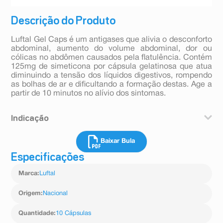
Descrição do Produto
Luftal Gel Caps é um antigases que alivia o desconforto
abdominal, aumento do volume abdominal, dor ou
cólicas no abdômen causados pela flatulência. Contém
125mg de simeticona por cápsula gelatinosa que atua
diminuindo a tensão dos líquidos digestivos, rompendo
as bolhas de ar e dificultando a formação destas. Age a
partir de 10 minutos no alívio dos sintomas.
Indicação
O Luftal Gel Caps é um antigases que alivia o
Baixar Bula
desconforto abdominal, aumento do volume abdominal,
dor ou cólicas no abdômen causados pela flatulência.
Especificações
Contém 125mg de simeticona por cápsula gelatinosa
que atua diminuindo a tensão dos líquidos digestivos,
Marca
:
Luftal
rompendo as bolhas de ar e dificultando a formação
destas. Age a partir de 10 minutos no alívio dos
Origem
:
Nacional
sintomas.
Quantidade
:
10 Cápsulas