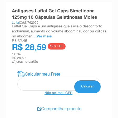
8
º
teste gravidez
Antigases Luftal Gel Caps Simeticona
9
º
esmalte
125mg 10 Cápsulas Gelatinosas Moles
Luftal
Cód: 762059
10
º
absorvente
Luftal Gel Caps é um antigases que alivia o desconforto
abdominal, aumento do volume abdominal, dor ou cólicas
no abdômen...
Ver mais
R$ 32,46
R$ 28,59
12
% OFF
1
X de
R$ 28,59
s/ juros no cartão
Não sei meu CEP
Compartilhar produto