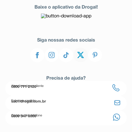
Baixe o aplicativo da Drogal!
Siga nossas redes sociais
Precisa de ajuda?
Atendimento ao cliente
0800 771 2120
Entre em contato
sac@drogal.com.br
Compre pelo telefone
0800 347 0000