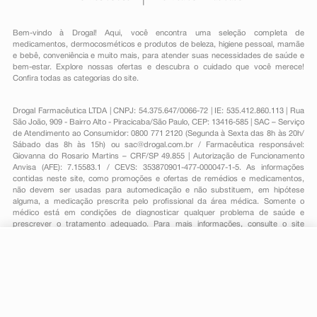
Bem-vindo à Drogal! Aqui, você encontra uma seleção completa de
medicamentos
,
dermocosméticos e produtos de beleza
,
higiene pessoal
,
mamãe
e bebê
,
conveniência
e muito mais, para atender suas necessidades de saúde e
bem-estar. Explore nossas ofertas e descubra o cuidado que você merece!
Confira todas as categorias do site.
Drogal Farmacêutica LTDA | CNPJ: 54.375.647/0066-72 | IE: 535.412.860.113 | Rua
São João, 909 - Bairro Alto - Piracicaba/São Paulo, CEP: 13416-585 | SAC – Serviço
de Atendimento ao Consumidor: 0800 771 2120 (Segunda à Sexta das 8h às 20h/
Sábado das 8h às 15h) ou
sac@drogal.com.br
/ Farmacêutica responsável:
Giovanna do Rosario Martins – CRF/SP 49.855 | Autorização de Funcionamento
Anvisa (AFE): 7.15583.1 / CEVS: 353870901-477-000047-1-5. As informações
contidas neste site, como promoções e ofertas de remédios e medicamentos,
não devem ser usadas para automedicação e não substituem, em hipótese
alguma, a medicação prescrita pelo profissional da área médica. Somente o
médico está em condições de diagnosticar qualquer problema de saúde e
prescrever o tratamento adequado. Para mais informações, consulte o site
Anvisa. As fotos contidas em nosso site são meramente ilustrativas. Promoções e
preços são válidos apenas para compras on-line, caso haja disponibilidade e
R$ 32,46
estão sujeitos a alterações no decorrer do dia. Todos os direitos reservados.
-
+
R$ 28,59
Comprar
Em
1
x
R$ 28,59
Powered by