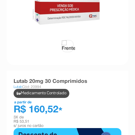
8
º
teste gravidez
9
º
absorvente
10
º
shampoo
Lutab 20mg 30 Comprimidos
Lutab
Cód: 20994
Medicamento Controlado
a partir de
R$ 160,52
*
3
X de
R$ 53,51
s/ juros no cartão