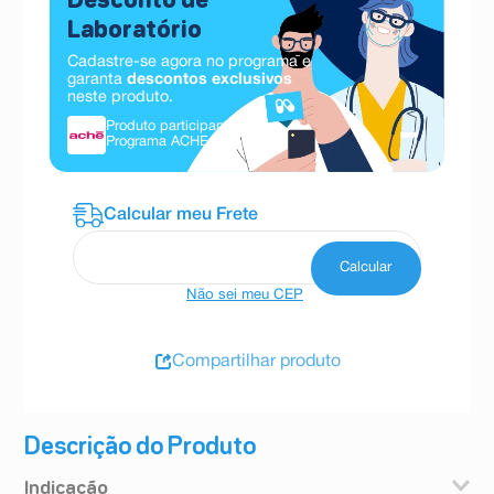
Desconto de
Laboratório
Cadastre-se agora no programa e
garanta
descontos exclusivos
neste produto.
Produto participante do
Programa ACHE.
Saiba mais
Não sei meu CEP
Compartilhar produto
Descrição do Produto
Indicação