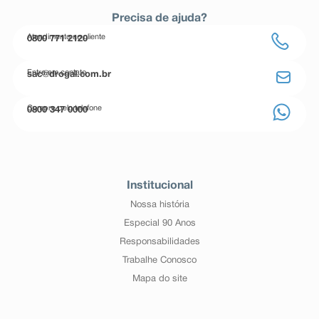
Precisa de ajuda?
Atendimento ao cliente
0800 771 2120
Entre em contato
sac@drogal.com.br
Compre pelo telefone
0800 347 0000
Institucional
Nossa história
Especial 90 Anos
Responsabilidades
Trabalhe Conosco
Mapa do site