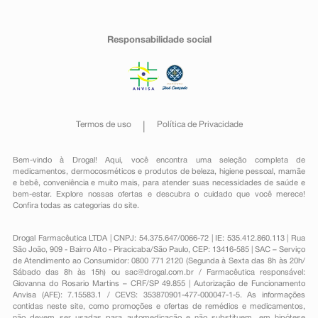
Responsabilidade social
Termos de uso
Política de Privacidade
Bem-vindo à Drogal! Aqui, você encontra uma seleção completa de
medicamentos
,
dermocosméticos e produtos de beleza
,
higiene pessoal
,
mamãe
e bebê
,
conveniência
e muito mais, para atender suas necessidades de saúde e
bem-estar. Explore nossas ofertas e descubra o cuidado que você merece!
Confira todas as categorias do site.
Drogal Farmacêutica LTDA | CNPJ: 54.375.647/0066-72 | IE: 535.412.860.113 | Rua
São João, 909 - Bairro Alto - Piracicaba/São Paulo, CEP: 13416-585 | SAC – Serviço
de Atendimento ao Consumidor: 0800 771 2120 (Segunda à Sexta das 8h às 20h/
Sábado das 8h às 15h) ou
sac@drogal.com.br
/ Farmacêutica responsável:
Giovanna do Rosario Martins – CRF/SP 49.855 | Autorização de Funcionamento
Anvisa (AFE): 7.15583.1 / CEVS: 353870901-477-000047-1-5. As informações
contidas neste site, como promoções e ofertas de remédios e medicamentos,