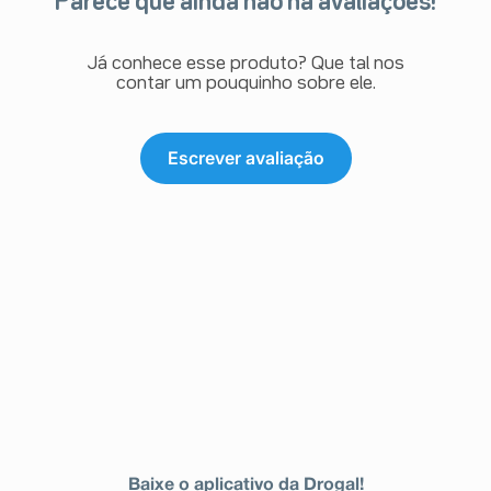
Parece que ainda não há avaliações!
esfoliação da pele.
Como essa reação é relatada voluntariamente por uma
população de tamanho incerto, a taxa de incidência
dessa reação adversa não pode ser estimada
Já conhece esse produto? Que tal nos
(“frequência desconhecida”).
contar um pouquinho sobre ele.
Atenção: este produto é um medicamento novo e,
embora as pesquisas tenham indicado eficácia e
segurança aceitáveis, mesmo que indicado e utilizado
Escrever avaliação
corretamente, podem ocorrer eventos adversos
imprevisíveis ou desconhecidos.
Nesse caso, informe seu médico ou cirurgião-dentista.
Baixe o aplicativo da Drogal!