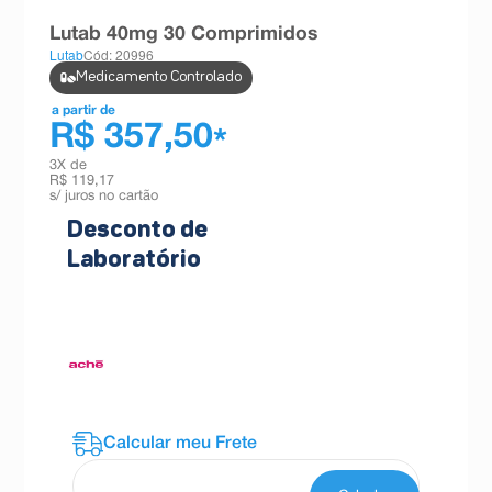
8
º
esmalte
Lutab 40mg 30 Comprimidos
Lutab
Cód: 20996
9
º
absorvente
Medicamento Controlado
10
º
shampoo
a partir de
R$ 357,50
*
3
X de
R$ 119,17
s/ juros no cartão
Desconto de
Laboratório
Cadastre-se agora no programa e
garanta
descontos exclusivos
neste produto.
Produto participante do
Programa ACHE.
Saiba mais