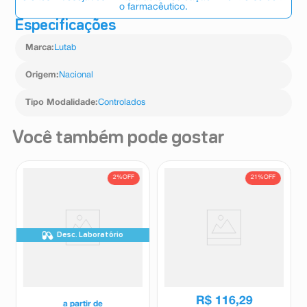
monoterapia, e para tratar adultos com episódios
o farmacêutico.
náuseas, parkinsonismo (lentificação, rigidez muscular
depressivos associados ao transtorno bipolar I,
e tremores) e sonolência.
Especificações
combinado ao lítio ou ao valproato. O transtorno bipolar
Comuns (ocorrem em ≥ 1% e < 10% dos pacientes que
é uma condição por tempo prolongado em que você
utilizam este medicamento):
Marca
:
Lutab
apresenta períodos de depressão (baixas) e períodos de
Agitação, ansiedade, dor nas costas, prolactina
mania (altas).
aumentada, CPK aumentada, apetite reduzido, diarreia,
Origem
:
Nacional
tontura, distonia (contração muscular involuntária,
intensa e dolorosa), dispepsia (desconforto digestivo),
Tipo Modalidade
:
Controlados
erupção cutânea (rash), inquietação, hipersalivação,
vômitos e aumento de peso.
Incomuns (ocorrem em ≥ 0,1% e < 1% dos pacientes
Você também pode gostar
que utilizam este medicamento):
Sonhos anormais, dor abdominal, amenorreia (ausência
de fluxo menstrual), anemia, bloqueio AV de 1o grau,
2%
OFF
21%
OFF
triglicérides aumentados, bradicardia (redução da
frequência cardíaca), disartria (distúrbio da fala), disúria
(dor ao urinar), dismenorreia (cólica menstrual),
disfunção erétil, gastrite, aumento da sensibilidade,
pânico, prurido, hipotensão ortostática, distúrbio do
Desc. Laboratório
sono, ideação suicida*, síncope (perda temporária da
Extrato De Cannabis Sativa
Risperidona 1mg Supera RX
consciência), taquicardia (aumento da frequência
160,32mg/ml Mantecorp
Solução Oral Frasco 60ml
Farmasa Solução Oral 10ml +
cardíaca), discinesia tardia (movimentos involuntários),
Cannabis Mantecorp
Risperidon
Conta-Gotas
urticária e vertigem.
R$
147
,
39
* Ideação Suicida pode incluir termos conceitualmente
R$
116
,
29
a partir de
semelhantes como tentativa de suicídio, depressão