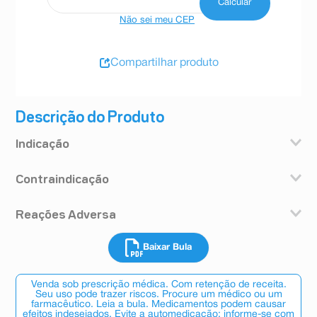
Não sei meu CEP
Compartilhar produto
Descrição do Produto
Indicação
Lutab é indicado para tratar adultos e adolescentes
Contraindicação
acima de 15 anos com esquizofrenia.
A esquizofrenia é um transtorno com sintomas tais
Não tome Lutab se você:
como ouvir coisas, ver ou sentir coisas que não
Reações Adversa
for alérgico ao cloridrato de lurasidona ou a qualquer
existem, convicções distorcidas, desconfiança
um dos ingredientes de Lutab, descritos no item
incomum, introversão, fala e comportamento
A lista apresentada a seguir mostra todas as reações
COMPOSIÇÃO.
incoerentes e monotonia emocional. As pessoas com
Baixar Bula
adversas observadas durante os estudos da lurasidona
- estiver tomando outros medicamentos como o
esse transtorno também podem se sentir deprimidas,
no tratamento da esquizofrenia e do transtorno bipolar,
cetoconazol ou a rifampicina. De qualquer maneira,
ansiosas, culpadas ou tensas.
de acordo com a frequência:
consulte o seu médico se não tiver certeza se está
Lutab também é indicado para tratar adultos, crianças e
Venda sob prescrição médica. Com retenção de receita.
Muito Comuns (ocorrem em ≥10% dos pacientes que
tomando qualquer um desses medicamentos.
Seu uso pode trazer riscos. Procure um médico ou um
adolescentes (acima de 13 anos com episódios
utilizam este medicamento):
farmacêutico. Leia a bula. Medicamentos podem causar
depressivos associados ao transtorno bipolar I, em
efeitos indesejados. Evite a automedicação: informe-se com
Acatisia (inquietação intensa), dor de cabeça, insônia,