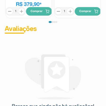
R$ 379,90
suicida e comportamento suicida.
*
Raras (ocorrem em ≥ 0,01% e < 0,1% dos pacientes
Comprar
Comprar
que utilizam este medicamento):
Angina pectoris, angioedema (inchaço das camadas
mais profundas da pele), visão turva, dor no peito,
acidente vascular cerebral, ginecomastia (crescimento
Avaliações
das mamas nos homens), disfagia (dificuldade de
deglutição), galactorreia (fluxo excessivo de leite),
leucopenia, neutropenia, síndrome neuroléptica
maligna, falência renal aguda, rabdomiólise,
convulsões, morte súbita e hiponatremia.
Frequência desconhecida:
Hipersensibilidade..
Experiência Pós-Comercialização
Foram identificadas hipersensibilidade e hiponatremia
durante o uso de Lutab.
Hipersensibilidade pode incluir sintomas como inchaço
da garganta, inchaço na língua, urticária e sintomas de
angioedema. Hipersensibilidade também pode incluir
sintomas de reações graves na pele, tais como
dermatite bolhosa (reação inflamatória na pele que se
manifesta em forma de bolhas), rash maculopapular
(caracterizado por área vermelha e plana na pele, com
pápulas pequenas e confluentes), erupção na pele e