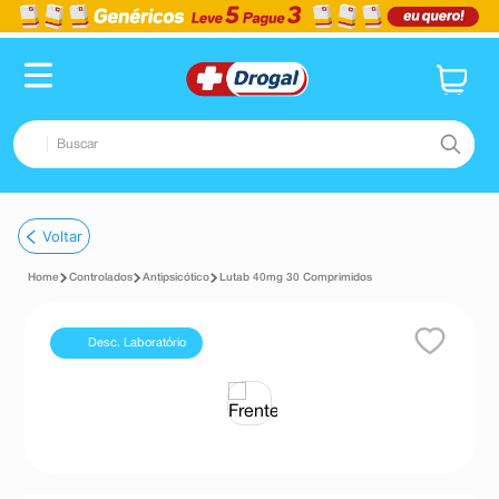
Buscar
TERMOS MAIS BUSCADOS
Voltar
1
º
fralda
Controlados
Antipsicótico
Lutab 40mg 30 Comprimidos
2
º
dipirona
3
º
lenço umedecido
Desc. Laboratório
4
º
tadalafila
5
º
minoxidil
6
º
desodorante
7
º
teste gravidez