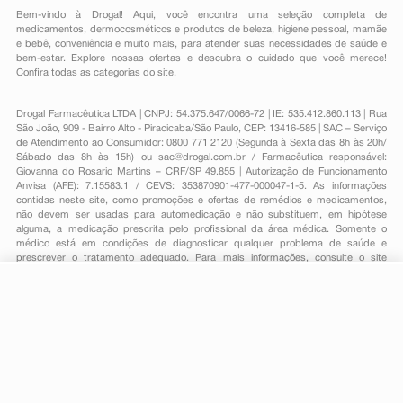
Bem-vindo à Drogal! Aqui, você encontra uma seleção completa de
medicamentos
,
dermocosméticos e produtos de beleza
,
higiene pessoal
,
mamãe
e bebê
,
conveniência
e muito mais, para atender suas necessidades de saúde e
bem-estar. Explore nossas ofertas e descubra o cuidado que você merece!
Confira todas as categorias do site.
Drogal Farmacêutica LTDA | CNPJ: 54.375.647/0066-72 | IE: 535.412.860.113 | Rua
São João, 909 - Bairro Alto - Piracicaba/São Paulo, CEP: 13416-585 | SAC – Serviço
de Atendimento ao Consumidor: 0800 771 2120 (Segunda à Sexta das 8h às 20h/
Sábado das 8h às 15h) ou
sac@drogal.com.br
/ Farmacêutica responsável:
Giovanna do Rosario Martins – CRF/SP 49.855 | Autorização de Funcionamento
Anvisa (AFE): 7.15583.1 / CEVS: 353870901-477-000047-1-5. As informações
contidas neste site, como promoções e ofertas de remédios e medicamentos,
não devem ser usadas para automedicação e não substituem, em hipótese
alguma, a medicação prescrita pelo profissional da área médica. Somente o
médico está em condições de diagnosticar qualquer problema de saúde e
prescrever o tratamento adequado. Para mais informações, consulte o site
Anvisa. As fotos contidas em nosso site são meramente ilustrativas. Promoções e
preços são válidos apenas para compras on-line, caso haja disponibilidade e
estão sujeitos a alterações no decorrer do dia. Todos os direitos reservados.
R$ 357,50
*
-
+
Comprar
Em
3
x
R$ 119,17
Powered by