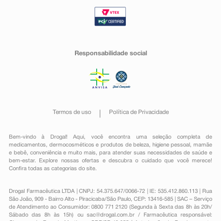
Responsabilidade social
Termos de uso
Política de Privacidade
Bem-vindo à Drogal! Aqui, você encontra uma seleção completa de
medicamentos
,
dermocosméticos e produtos de beleza
,
higiene pessoal
,
mamãe
e bebê
,
conveniência
e muito mais, para atender suas necessidades de saúde e
bem-estar. Explore nossas ofertas e descubra o cuidado que você merece!
Confira todas as categorias do site.
Drogal Farmacêutica LTDA | CNPJ: 54.375.647/0066-72 | IE: 535.412.860.113 | Rua
São João, 909 - Bairro Alto - Piracicaba/São Paulo, CEP: 13416-585 | SAC – Serviço
de Atendimento ao Consumidor: 0800 771 2120 (Segunda à Sexta das 8h às 20h/
Sábado das 8h às 15h) ou
sac@drogal.com.br
/ Farmacêutica responsável: