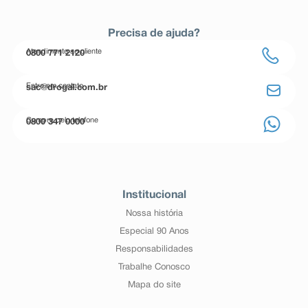
Precisa de ajuda?
Atendimento ao cliente
0800 771 2120
Entre em contato
sac@drogal.com.br
Compre pelo telefone
0800 347 0000
Institucional
Nossa história
Especial 90 Anos
Responsabilidades
Trabalhe Conosco
Mapa do site