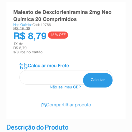
8
º
teste gravidez
Maleato de Dexclorfeniramina 2mg Neo
9
º
esmalte
Química 20 Comprimidos
Neo Química
Cód: 12788
10
º
absorvente
R$ 16,08
R$ 8,79
45
% OFF
1
X de
R$ 8,79
s/ juros no cartão
Não sei meu CEP
Compartilhar produto
Descrição do Produto