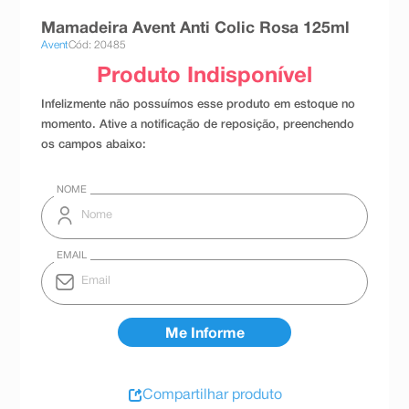
8
º
teste gravidez
Mamadeira Avent Anti Colic Rosa 125ml
Avent
Cód: 20485
9
º
absorvente
10
º
shampoo
Compartilhar produto