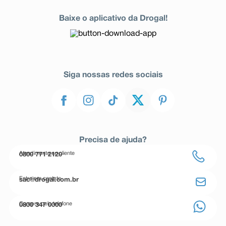
Baixe o aplicativo da Drogal!
Siga nossas redes sociais
Precisa de ajuda?
Atendimento ao cliente
0800 771 2120
Entre em contato
sac@drogal.com.br
Compre pelo telefone
0800 347 0000