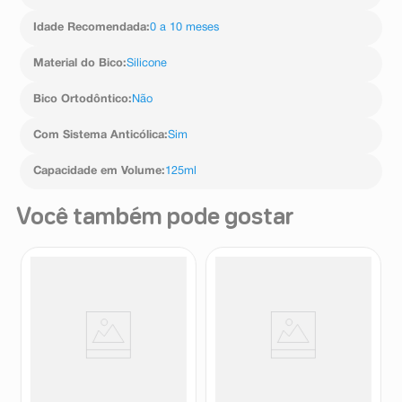
Idade Recomendada
:
0 a 10 meses
Material do Bico
:
Silicone
Bico Ortodôntico
:
Não
Com Sistema Anticólica
:
Sim
Capacidade em Volume
:
125ml
Você também pode gostar
Mamadeira Kuka Essential Big
Mamadeira Mam Easy Active
Universal Branca 330ml
Azul 330ml
Kuka
Mam