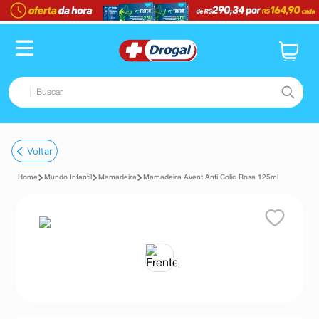
Buscar
TERMOS MAIS BUSCADOS
Voltar
1
º
fralda
Mundo Infantil
Mamadeira
Mamadeira Avent Anti Colic Rosa 125ml
2
º
dipirona
3
º
lenço umedecido
4
º
tadalafila
5
º
minoxidil
6
º
desodorante
7
º
esmalte