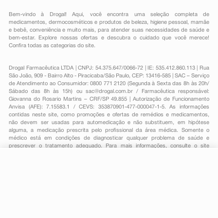
Bem-vindo à Drogal! Aqui, você encontra uma seleção completa de
medicamentos
,
dermocosméticos e produtos de beleza
,
higiene pessoal
,
mamãe
e bebê
,
conveniência
e muito mais, para atender suas necessidades de saúde e
bem-estar. Explore nossas ofertas e descubra o cuidado que você merece!
Confira todas as categorias do site.
Drogal Farmacêutica LTDA | CNPJ: 54.375.647/0066-72 | IE: 535.412.860.113 | Rua
São João, 909 - Bairro Alto - Piracicaba/São Paulo, CEP: 13416-585 | SAC – Serviço
de Atendimento ao Consumidor: 0800 771 2120 (Segunda à Sexta das 8h às 20h/
Sábado das 8h às 15h) ou
sac@drogal.com.br
/ Farmacêutica responsável:
Giovanna do Rosario Martins – CRF/SP 49.855 | Autorização de Funcionamento
Anvisa (AFE): 7.15583.1 / CEVS: 353870901-477-000047-1-5. As informações
contidas neste site, como promoções e ofertas de remédios e medicamentos,
não devem ser usadas para automedicação e não substituem, em hipótese
alguma, a medicação prescrita pelo profissional da área médica. Somente o
médico está em condições de diagnosticar qualquer problema de saúde e
prescrever o tratamento adequado. Para mais informações, consulte o site
Anvisa. As fotos contidas em nosso site são meramente ilustrativas. Promoções e
preços são válidos apenas para compras on-line, caso haja disponibilidade e
estão sujeitos a alterações no decorrer do dia. Todos os direitos reservados.
-
+
Comprar
Powered by