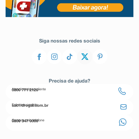
Siga nossas redes sociais
Precisa de ajuda?
Atendimento ao cliente
0800 771 2120
Entre em contato
sac@drogal.com.br
Compre pelo telefone
0800 347 0000