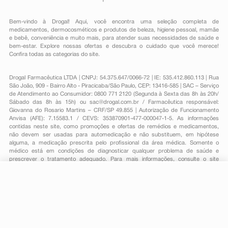
Bem-vindo à Drogal! Aqui, você encontra uma seleção completa de
medicamentos
,
dermocosméticos e produtos de beleza
,
higiene pessoal
,
mamãe
e bebê
,
conveniência
e muito mais, para atender suas necessidades de saúde e
bem-estar. Explore nossas ofertas e descubra o cuidado que você merece!
Confira todas as categorias do site.
Drogal Farmacêutica LTDA | CNPJ: 54.375.647/0066-72 | IE: 535.412.860.113 | Rua
São João, 909 - Bairro Alto - Piracicaba/São Paulo, CEP: 13416-585 | SAC – Serviço
de Atendimento ao Consumidor: 0800 771 2120 (Segunda à Sexta das 8h às 20h/
Sábado das 8h às 15h) ou
sac@drogal.com.br
/ Farmacêutica responsável:
Giovanna do Rosario Martins – CRF/SP 49.855 | Autorização de Funcionamento
Anvisa (AFE): 7.15583.1 / CEVS: 353870901-477-000047-1-5. As informações
contidas neste site, como promoções e ofertas de remédios e medicamentos,
não devem ser usadas para automedicação e não substituem, em hipótese
alguma, a medicação prescrita pelo profissional da área médica. Somente o
médico está em condições de diagnosticar qualquer problema de saúde e
prescrever o tratamento adequado. Para mais informações, consulte o site
Anvisa. As fotos contidas em nosso site são meramente ilustrativas. Promoções e
preços são válidos apenas para compras on-line, caso haja disponibilidade e
estão sujeitos a alterações no decorrer do dia. Todos os direitos reservados.
R$ 40,99
-
+
Comprar
Em
1
x
R$ 40,99
Powered by