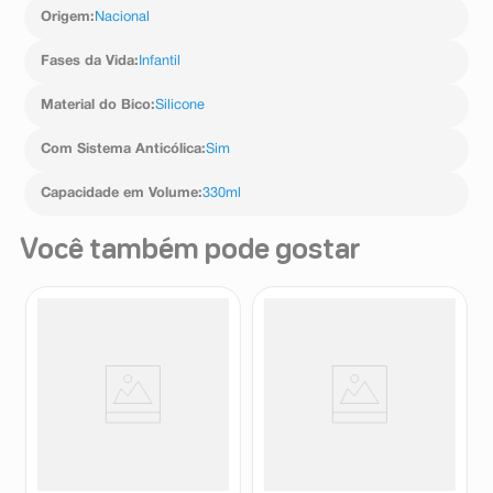
Origem
:
Nacional
Fases da Vida
:
Infantil
Material do Bico
:
Silicone
Com Sistema Anticólica
:
Sim
Capacidade em Volume
:
330ml
Você também pode gostar
Kit Mamadeira Mam Easy
Mamadeira Mam Easy Active
Start Rosa 130ml + Mamadeira
Neutra 270ml
Mam Easy Start Rosa 260ml
Mam
Mam