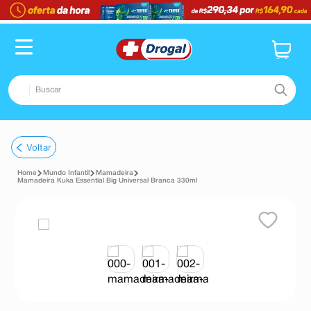
Buscar
TERMOS MAIS BUSCADOS
Voltar
1
º
fralda
Mundo Infantil
Mamadeira
2
º
pampers confort sec max
Mamadeira Kuka Essential Big Universal Branca 330ml
3
º
dipirona
4
º
lenço umedecido
5
º
tadalafila
6
º
minoxidil
7
º
desodorante