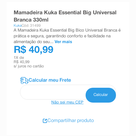
8
º
teste gravidez
Mamadeira Kuka Essential Big Universal
9
º
esmalte
Branca 330ml
Kuka
Cód: 31499
10
º
absorvente
A Mamadeira Kuka Essential Big Bico Universal Branca é
prática e segura, garantindo conforto e facilidade na
alimentação do seu...
Ver mais
R$ 40,99
1
X de
R$ 40,99
s/ juros no cartão
Não sei meu CEP
Compartilhar produto