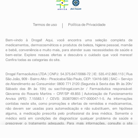
Termos de uso
Política de Privacidade
Bem-vindo à Drogal! Aqui, você encontra uma seleção completa de
medicamentos
,
dermocosméticos e produtos de beleza
,
higiene pessoal
,
mamãe
e bebê
,
conveniência
e muito mais, para atender suas necessidades de saúde e
bem-estar. Explore nossas ofertas e descubra o cuidado que você merece!
Confira todas as categorias do site.
Drogal Farmacêutica LTDA | CNPJ: 54.375.647/0066-72 | IE: 535.412.860.113 | Rua
São João, 909 - Bairro Alto - Piracicaba/São Paulo, CEP: 13416-585 | SAC – Serviço
de Atendimento ao Consumidor: 0800 771 2120 (Segunda à Sexta das 8h às 20h/
Sábado das 8h às 15h) ou
sac@drogal.com.br
/ Farmacêutica responsável:
Giovanna do Rosario Martins – CRF/SP 49.855 | Autorização de Funcionamento
Anvisa (AFE): 7.15583.1 / CEVS: 353870901-477-000047-1-5. As informações
contidas neste site, como promoções e ofertas de remédios e medicamentos,
não devem ser usadas para automedicação e não substituem, em hipótese
alguma, a medicação prescrita pelo profissional da área médica. Somente o
médico está em condições de diagnosticar qualquer problema de saúde e
prescrever o tratamento adequado. Para mais informações, consulte o site
Anvisa. As fotos contidas em nosso site são meramente ilustrativas. Promoções e
preços são válidos apenas para compras on-line, caso haja disponibilidade e