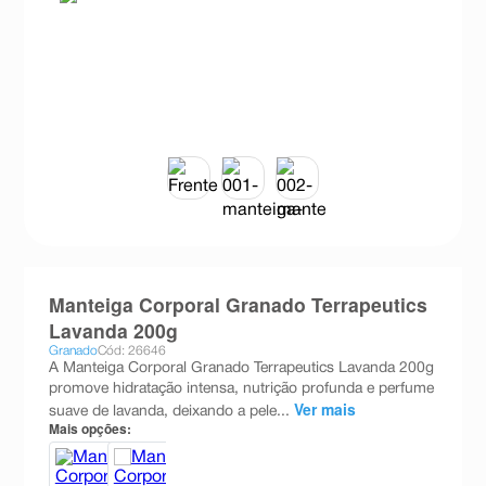
8
º
teste gravidez
9
º
absorvente
10
º
shampoo
Manteiga Corporal Granado Terrapeutics
Lavanda 200g
Granado
Cód: 26646
A Manteiga Corporal Granado Terrapeutics Lavanda 200g
promove hidratação intensa, nutrição profunda e perfume
Ver mais
suave de lavanda, deixando a pele...
Mais opções: