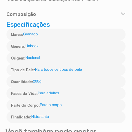
Composição
Especificações
Aqua (water), glycerin, butyrospermum parkii butter,
glyceryl stearate, cetearyl glucoside, cetearyl alcohol,
Marca
:
Granado
dicaprylyl carbonate, dicaprylyl ether, bertholletia
excelsa seed oil, parfum (fragrance), astrocaryum
murumuru seed butter, theobroma grandiflorum seed
Gênero
:
Unissex
butter, sodium cetearyl sulfate, octyldodecanol,
dimethicone, phenoxyethanol, ethylhexyl palmitate,
Origem
:
Nacional
tocopheryl acetate, sodium polyacrylate, propylene
glycol, bht, lavandula extract, methylisothiazolinone,
Tipo de Pele
:
Para todos os tipos de pele
benzyl alcohol, citral, citronellol, coumarin, eugenol,
geraniol, hexyl cinnamal, linalool, limonene, butylphenyl
Quantidade
:
200g
methylpropional, alpha isomethyl ionone.
Fases da Vida
:
Para adultos
Parte do Corpo
:
Para o corpo
Finalidade
:
Hidratante