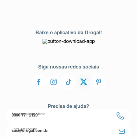
Baixe o aplicativo da Drogal!
Siga nossas redes sociais
Precisa de ajuda?
0800 771 2120
Atendimento ao cliente
sac@drogal.com.br
Entre em contato