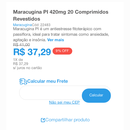
8
º
esmalte
Maracugina PI 420mg 20 Comprimidos
9
º
absorvente
Revestidos
Maracugina
Cód: 22483
10
º
shampoo
Maracugina PI é um antiestresse fitoterápico com
passiflora, ideal para tratar sintomas como ansiedade,
agitação e insônia.
Ver mais
R$ 41,00
R$ 37,29
9
% OFF
1
X de
R$ 37,29
s/ juros no cartão
Não sei meu CEP
Compartilhar produto