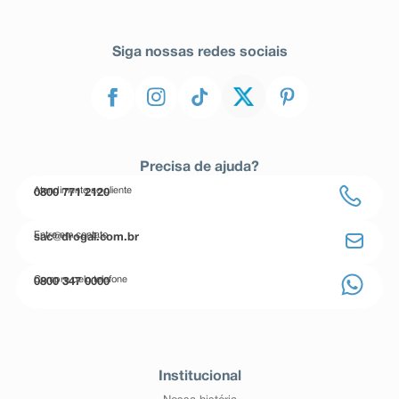
Siga nossas redes sociais
Precisa de ajuda?
Atendimento ao cliente
0800 771 2120
Entre em contato
sac@drogal.com.br
Compre pelo telefone
0800 347 0000
Institucional