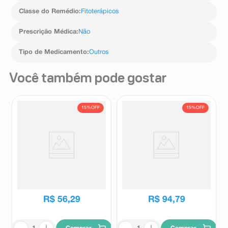
Classe do Remédio
:
Fitoterápicos
Prescrição Médica
:
Não
Tipo de Medicamento
:
Outros
Você também pode gostar
15%
OFF
15%
OFF
Camomilina C 20 Cápsulas
Pasalix PI 1.000mg 20
Comprimidos Revestidos
Camomilina
Pasalix
R$
66
,
36
R$
111
,
72
R$
56
,
29
R$
94
,
79