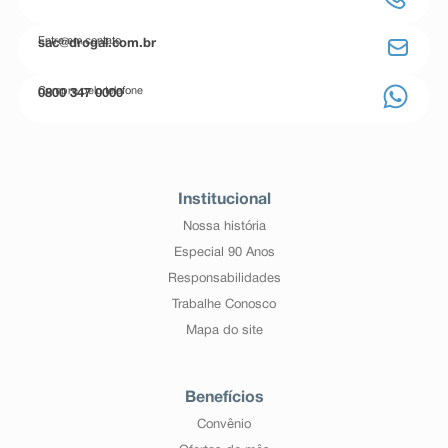
Entre em contato
sac@drogal.com.br
Compre pelo telefone
0800 347 0000
Institucional
Nossa história
Especial 90 Anos
Responsabilidades
Trabalhe Conosco
Mapa do site
Benefícios
Convênio