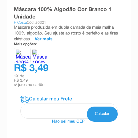
8
º
teste gravidez
Máscara 100% Algodão Cor Branco 1
Unidade
9
º
esmalte
H Costa
Cód: 20321
Máscara produzida em dupla camada de meia malha
10
º
absorvente
100% algodão. Seu ajuste ao rosto é perfeito e as tiras
elásticas...
Ver mais
Mais opções:
R$ 3,49
1
X de
R$ 3,49
s/ juros no cartão
Não sei meu CEP