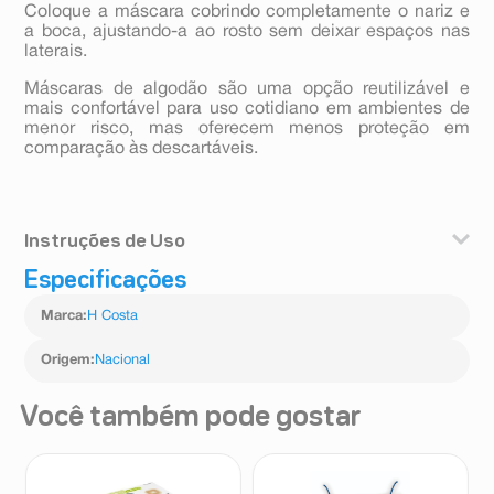
Coloque a máscara cobrindo completamente o nariz e
a boca, ajustando-a ao rosto sem deixar espaços nas
laterais.
Máscaras de algodão são uma opção reutilizável e
mais confortável para uso cotidiano em ambientes de
menor risco, mas oferecem menos proteção em
comparação às descartáveis.
Instruções de Uso
Especificações
Antes de colocar a máscara, lave bem as mãos.
Coloque a máscara cobrindo completamente o nariz e
Marca
:
H Costa
a boca, ajustando-a ao rosto sem deixar espaços nas
laterais.
Origem
:
Nacional
Você também pode gostar