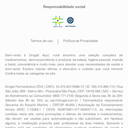
Responsabilidade social
Termos de uso
Política de Privacidade
Bem-vindo à Drogal! Aqui, você encontra uma seleção completa de
medicamentos
,
dermocosméticos e produtos de beleza
,
higiene pessoal
,
mamãe
e bebê
,
conveniência
e muito mais, para atender suas necessidades de saúde e
bem-estar. Explore nossas ofertas e descubra o cuidado que você merece!
Confira todas as categorias do site.
Drogal Farmacêutica LTDA | CNPJ: 54.375.647/0066-72 | IE: 535.412.860.113 | Rua
São João, 909 - Bairro Alto - Piracicaba/São Paulo, CEP: 13416-585 | SAC – Serviço
de Atendimento ao Consumidor: 0800 771 2120 (Segunda à Sexta das 8h às 20h/
Sábado das 8h às 15h) ou
sac@drogal.com.br
/ Farmacêutica responsável:
Giovanna do Rosario Martins – CRF/SP 49.855 | Autorização de Funcionamento
Anvisa (AFE): 7.15583.1 / CEVS: 353870901-477-000047-1-5. As informações
contidas neste site, como promoções e ofertas de remédios e medicamentos,
não devem ser usadas para automedicação e não substituem, em hipótese
alguma, a medicação prescrita pelo profissional da área médica. Somente o