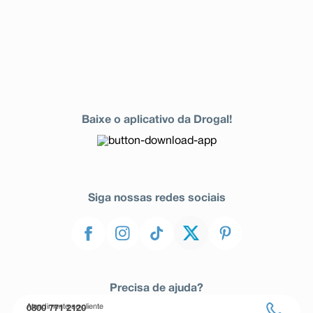
Baixe o aplicativo da Drogal!
Siga nossas redes sociais
Precisa de ajuda?
Atendimento ao cliente
0800 771 2120